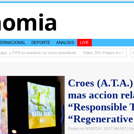
nomia
TERNACIONAL
DEPORTE
ANALISIS
LIVE
pa, y FIFA ta mantene su como presidente
Video: RIU Palace Aruba ta elev
Croes (A.T.A.)
mas accion rel
“Responsible 
“Regenerative
Posted on 9/18/2024, 10:07 AM AST
| Up