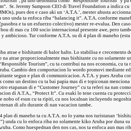
ble Tourism”, pa uno denomina como “Responsible Tourism” y pa
ism”. Sr. Jeremy Sampson CEO di Travel Foundation a indica cu
s), pues den e caso aki un ‘A.T.A.’, mester ahusta accionnan
 uno unda ta enfoca riba “balancing it”. A.T.A. conforme maneh
r (pasobra e ta un esfuerzo colectivo) mester re-evalua. Den caso
, bou di mas cu 100 socio internacional presente awe, pero tamb
 y ambicioso. Tur conforme A.T.A. su di 4 plan di maneho (esta
riba atrae e bishitante di balor halto. Lo stabilisa e crecemento 
ke na atrae proporcionalmente mas bishitante cu no solamente u
 “Responsible Tourism”, cu ta contribui na nos economia, cu ta 
, Aruba. Cambio den comportacion lo wordo promovi mediante ed
hitante segun e plan di communicacion. A.T.A. y pues Aruba com
es como un destino cu ta bai papia mas di e topiconan menciona
 otro etapanan di e “Customer Journey” cu ta referi na nan como e
ion di A.T.A., “Protect It”. Cu esaki lo tene cuenta cu protecc
e nobo of esun cu ta ripiti, cu nos localnan incluyendo negoshi
antenan di afo durante di nan vacacion tambe.
4 plan di maneho ta cu A.T.A. no lo yama nos turistanan ‘bishitan
”) unda cu lo enfoca riba no solamente kiko Aruba por duna su
Aruba. Como huespednan den nos cas, nos ta enfoca aun mas rib