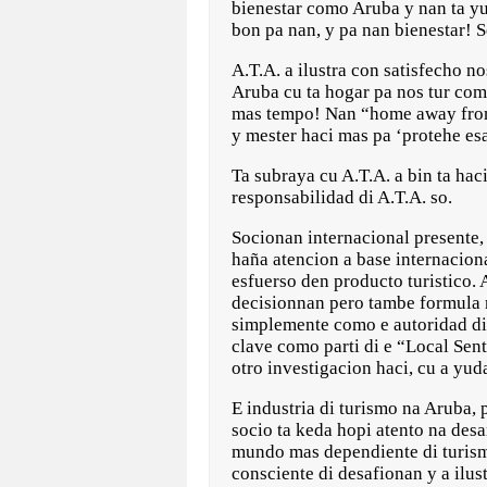
bienestar como Aruba y nan ta yud
bon pa nan, y pa nan bienestar! 
A.T.A. a ilustra con satisfecho n
Aruba cu ta hogar pa nos tur com
mas tempo! Nan “home away from
y mester haci mas pa ‘protehe esa
Ta subraya cu A.T.A. a bin ta hac
responsabilidad di A.T.A. so.
Socionan internacional presente, 
haña atencion a base internaciona
esfuerso den producto turistico. 
decisionnan pero tambe formula m
simplemente como e autoridad di 
clave como parti di e “Local Sent
otro investigacion haci, cu a y
E industria di turismo na Aruba, 
socio ta keda hopi atento na desa
mundo mas dependiente di turismo
consciente di desafionan y a ilust