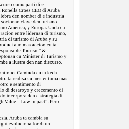
urso como parti di e
, Ronella Croes CEO di Aruba
elebra den nomber di e industria
e socionan clave den turismo.
tino America, y Europa. Unda cu
oracion entre lidernan di turismo,
tria di turismo di Aruba y su
ntroduci aun mas accion cu ta
esponsible Tourism” &
ptonan cu Minister di Turismo y
be a ilustra den nan discurso.
continuo. Caminda cu ta keda
otro ta realisa cu mester tuma mas
otro e sentimento di
lo di desaroyo y crecemento di
do incorpora den e strategia di
gh Value – Low Impact”. Pero
esia, Aruba ta cambia su
igui evoluciona for di un