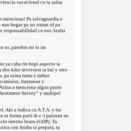
riencia vacacional cu ta asina
nan menciona! Pa salvaguardia e
a nan hogar pa un siman of pa
e responsabilidad cu nos Aruba
su so, pasobra no ta un
on ya caba tin hopi aspecto ta
a den kiko inversion ta bai y otro
ta, pa asina tuma e mihor
 comision, huntanan y
. Asina a menciona algun punto
r Sentiment Survey” y multipel
l. Aki a indica cu A.T.A. y tur
 ta forma parti di e 3 paisnan na
cto interno bruto (GDP). Ta
ustra con Aruba ta prepara, ta