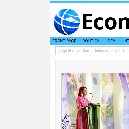
Eco
FRONT PAGE
POLITICA
LOCAL
IN
upo di studiantenan di Aruba a yega Hulanda bon
Infantino ta pidi discul