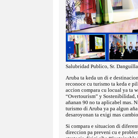
‹
Salubridad Publico, Sr. Danguill
Aruba ta keda un di e destinacio
reconoce cu turismo ta keda e pil
accion compara cu locual ya ta w
“Overtourism” y Sostenibilidad,
añanan 90 no ta aplicabel mas. Ni
turismo di Aruba ya pa algun aña
desaroyonan ta exigi mas cambi
Si compara e situacion di difere
direccion pa preveni cu e proble