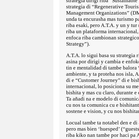
strategia dirigi riba “Sustaina
strategia di “Regenerative Tour
Management Organizations” (DMMO
unda ta encurasha mas turismo pa
riba esaki, pero A.T.A. y un y tu
riba un plataforma internacional
enfoca riba cambionan strategico
Strategy”).
A.T.A. lo sigui basa su strategia 
asina por dirigi y cambia e enfo
tin e mentalidad di tambe balora
ambiente, y ta proteha nos isla
di e “Customer Journey” di e bis
internacional, lo posiciona su m
bishita y mas cu claro, durante e
Ta añadi na e modelo di comunicac
cu nos ta comunica cu e bishitant
sostene e vision, y cu nos bishit
Locual tambe ta notabel den e di 
pero mas bien ‘huesped’ (“guests
riba kiko nan tambe por haci pa 