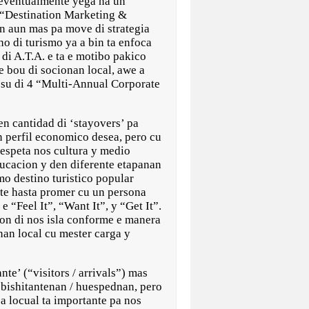
 eventualmente yega na un
 “Destination Marketing &
 aun mas pa move di strategia
o di turismo ya a bin ta enfoca
 di A.T.A. e ta e motibo pakico
e bou di socionan local, awe a
 su di 4 “Multi-Annual Corporate
den cantidad di ‘stayovers’ pa
n perfil economico desea, pero cu
respeta nos cultura y medio
ucacion y den diferente etapanan
o destino turistico popular
 te hasta promer cu un persona
 “Feel It”, “Want It”, y “Get It”.
ion di nos isla conforme e manera
nan local cu mester carga y
te’ (“visitors / arrivals”) mas
 bishitantenan / huespednan, pero
a locual ta importante pa nos