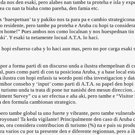
a nos den esaki, pero alabes nan tambe ta proteha e isla y expe
Sea cu nan ta biaha como pareha, den famia etc.
os ‘huespetnan’ ta y pakiko nos ta para pa e cambio strategico
o residente, pero tambe pa proteha e Aruba cu hopi ta consider
 home!” Pues ambos nos como localnan y nos huespednan tin 
ki’. Y esaki ta netamente locual A.T.A. lo haci.
i hopi esfuerso caba y lo haci aun mas, pero no por carga esaki 
por a forma parti di un discurso unda a ilustra ehempelnan di c
l, pues como parti di con ta posiciona Aruba, y a base local est
A ilustra con hopi enfasis ta wordo poni riba investigacion y da
ihor conseho y ‘input’ como parti di A.T.A. su papel den hopi
turismo unda ta trata di pone tur nanishi den mesun direccion
iment Survey” cu a ser efectua e aña aki, pero tambe e “Visito
uda den formula cambionan strategico.
pero tambe global ta uno fuerte y vibrante, pero tambe vulnerabe
royonan! Ta keda vigilante! Principalmente den caso di Aruba cu
, ora considera contribucion di turismo (%) na e pais su produ
ra varios cu por ta presente den e diferente regionnan, pero a il