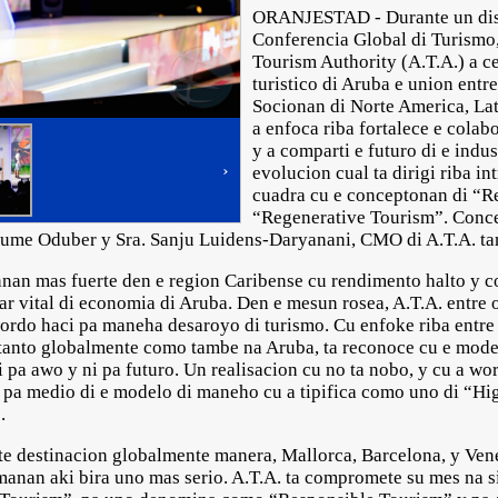
ORANJESTAD - Durante un disc
Conferencia Global di Turismo
Tourism Authority (A.T.A.) a c
turistico di Aruba e union entr
Socionan di Norte America, La
a enfoca riba fortalece e colab
y a comparti e futuro di e indus
›
evolucion cual ta dirigi riba i
cuadra cu e conceptonan di “R
“Regenerative Tourism”. Conce
aume Oduber y Sra. Sanju Luidens-Daryanani, CMO di A.T.A. tam
nnan mas fuerte den e region Caribense cu rendimento halto y 
ar vital di economia di Aruba. Den e mesun rosea, A.T.A. entre 
ordo haci pa maneha desaroyo di turismo. Cu enfoke riba entre 
 tanto globalmente como tambe na Aruba, ta reconoce cu e mode
 pa awo y ni pa futuro. Un realisacion cu no ta nobo, y cu a wor
 pa medio di e modelo di maneho cu a tipifica como uno di “Hi
o.
nte destinacion globalmente manera, Mallorca, Barcelona, y Ven
manan aki bira uno mas serio. A.T.A. ta compromete su mes na s