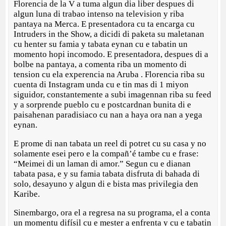
Florencia de la V a tuma algun dia liber despues di
algun luna di trabao intenso na television y riba
pantaya na Merca. E presentadora cu ta encarga cu
Intruders in the Show, a dicidi di paketa su maletanan
cu henter su famia y tabata eynan cu e tabatin un
momento hopi incomodo. E presentadora, despues di a
bolbe na pantaya, a comenta riba un momento di
tension cu ela experencia na Aruba . Florencia riba su
cuenta di Instagram unda cu e tin mas di 1 miyon
siguidor, constantemente a subi imagennan riba su feed
y a sorprende pueblo cu e postcardnan bunita di e
paisahenan paradisiaco cu nan a haya ora nan a yega
eynan.
E prome di nan tabata un reel di potret cu su casa y no
solamente esei pero e la compañ’é tambe cu e frase:
“Meimei di un laman di amor.” Segun cu e dianan
tabata pasa, e y su famia tabata disfruta di bahada di
solo, desayuno y algun di e bista mas privilegia den
Karibe.
Sinembargo, ora el a regresa na su programa, el a conta
un momentu difísil cu e mester a enfrenta y cu e tabatin