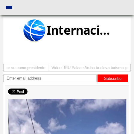
Internacional
tene su como presidente
Video: RIU Palace Aruba ta eleva turismo premiu
Subscribe