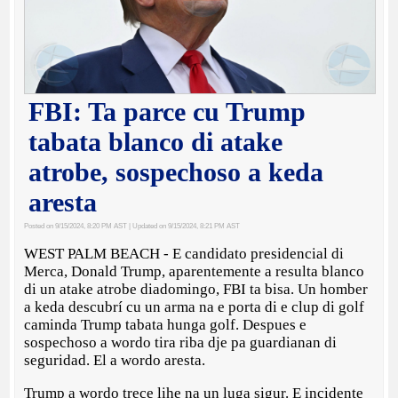
FBI: Ta parce cu Trump
tabata blanco di atake
atrobe, sospechoso a keda
aresta
Posted on 9/15/2024, 8:20 PM AST
| Updated on 9/15/2024, 8:21 PM AST
WEST PALM BEACH - E candidato presidencial di
Merca, Donald Trump, aparentemente a resulta blanco
di un atake atrobe diadomingo, FBI ta bisa. Un homber
a keda descubrí cu un arma na e porta di e clup di golf
caminda Trump tabata hunga golf. Despues e
sospechoso a wordo tira riba dje pa guardianan di
seguridad. El a wordo aresta.
Trump a wordo trece lihe na un luga sigur. E incidente