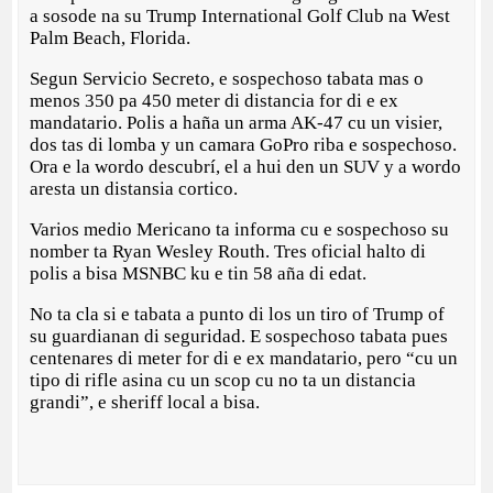
a sosode na su Trump International Golf Club na West
Palm Beach, Florida.
Segun Servicio Secreto, e sospechoso tabata mas o
menos 350 pa 450 meter di distancia for di e ex
mandatario. Polis a haña un arma AK-47 cu un visier,
dos tas di lomba y un camara GoPro riba e sospechoso.
Ora e la wordo descubrí, el a hui den un SUV y a wordo
aresta un distansia cortico.
Varios medio Mericano ta informa cu e sospechoso su
nomber ta Ryan Wesley Routh. Tres oficial halto di
polis a bisa MSNBC ku e tin 58 aña di edat.
No ta cla si e tabata a punto di los un tiro of Trump of
su guardianan di seguridad. E sospechoso tabata pues
centenares di meter for di e ex mandatario, pero “cu un
tipo di rifle asina cu un scop cu no ta un distancia
grandi”, e sheriff local a bisa.