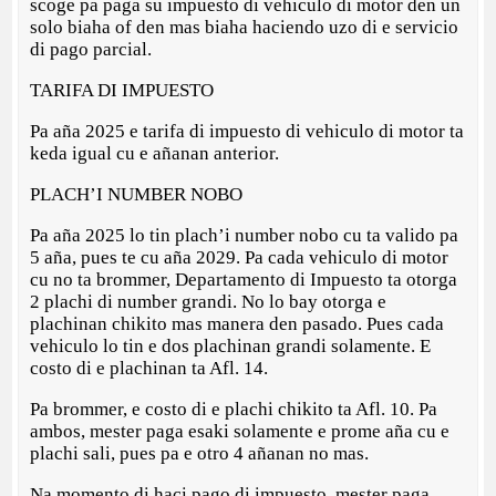
scoge pa paga su impuesto di vehiculo di motor den un
solo biaha of den mas biaha haciendo uzo di e servicio
di pago parcial.
TARIFA DI IMPUESTO
Pa aña 2025 e tarifa di impuesto di vehiculo di motor ta
keda igual cu e añanan anterior.
PLACH’I NUMBER NOBO
Pa aña 2025 lo tin plach’i number nobo cu ta valido pa
5 aña, pues te cu aña 2029. Pa cada vehiculo di motor
cu no ta brommer, Departamento di Impuesto ta otorga
2 plachi di number grandi. No lo bay otorga e
plachinan chikito mas manera den pasado. Pues cada
vehiculo lo tin e dos plachinan grandi solamente. E
costo di e plachinan ta Afl. 14.
Pa brommer, e costo di e plachi chikito ta Afl. 10. Pa
ambos, mester paga esaki solamente e prome aña cu e
plachi sali, pues pa e otro 4 añanan no mas.
Na momento di haci pago di impuesto, mester paga