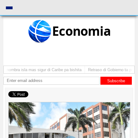
Economia
 nombra isla mas sigur di Caribe pa bishita
Retraso di Gobierno ta pone inv
Subscribe