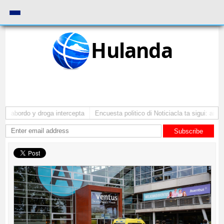
Hulanda
a abordo y droga intercepta
Encuesta politico di Noticiacla ta sigui: ainda
Subscribe