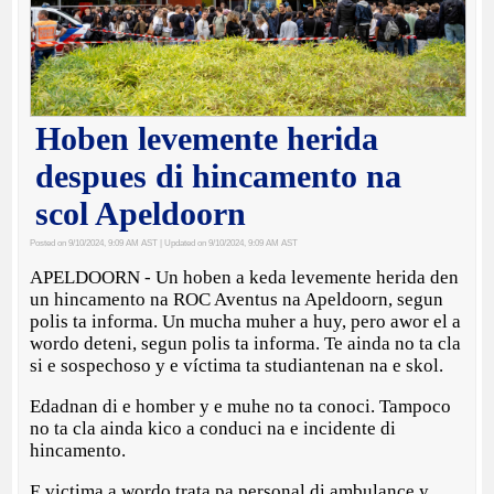
Hoben levemente herida
despues di hincamento na
scol Apeldoorn
Posted on 9/10/2024, 9:09 AM AST
| Updated on 9/10/2024, 9:09 AM AST
APELDOORN - Un hoben a keda levemente herida den
un hincamento na ROC Aventus na Apeldoorn, segun
polis ta informa. Un mucha muher a huy, pero awor el a
wordo deteni, segun polis ta informa. Te ainda no ta cla
si e sospechoso y e víctima ta studiantenan na e skol.
Edadnan di e homber y e muhe no ta conoci. Tampoco
no ta cla ainda kico a conduci na e incidente di
hincamento.
E victima a wordo trata pa personal di ambulance y