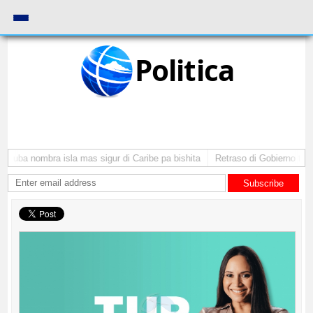
Politica
Aruba nombra isla mas sigur di Caribe pa bishita
Retraso di Gobierno ta po
Subscribe