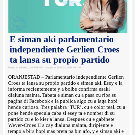
E siman aki parlamentario
independiente Gerlien Croes
ta lansa su propio partido
Posted on 9/9/2024, 12:57 PM AST
| Updated on 9/9/2024, 12:58 PM AST
ORANJESTAD – Parlamentario independiente Gerlien
Croes ta lansa su propio partido e siman aki. Esey e la
informa recientemente y a bolbe confirma esaki
dialuna mainta. Tabata e siman cu a pasa cu riba su
pagina di Facebook e la publica algo cu a laga hopi
hende curioso. Tres palabra ‘TUR’, cu e color teal, cu a
pone hende specula caba si esey ta e nomber di su
partido cu e lo kier a lansa. Despues cu e gabinete
Wever-Croes II a cay dialuna mainta, diripiente e
tempo a bira hopi mas preta pa bin afo, y e siman aki e