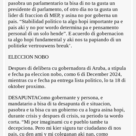
pasobra un parlamentario ta bisa di no ta gusta un
presidente di parlamento, of otro dia no ta gusta un
lider di fraccion di MEP, y asina no por goberna un
pais. “Stabilidad politico ta algo hopi importante pa e
pais aki y no por wordo determina pa e pensamento
personal di un solo hende”. E acuerdo di gobernacion
ta algo hopi fundamental y aki nos ta papiando di un
politieke vertrouwens breuk’.
ELECCION NOBO
Despues di delibera cu gobernadora di Aruba, a stipula
e fecha pa eleccion nobo, como 6 di December 2024,
mientras cu e fecha pa entrega lista politico, lo ta 18 di
oktober proximo.
DESAPUNTAComo gobernante y persona, e
mandatario a bisa di ta desapunta di e situacion,
pasobra e ta bisa cu un gobierno cu a logra asina hopi,
durante crisis y despues di crisis, su periodo ta wordo
corta. “Mi por imaginami cu e pueblo tambe ta
decepciona. Pero mi kier sigura tur ciudadano di nos
pais, cu den ami y mi coleganan aki nan, como