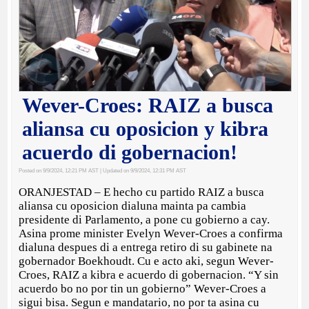
Wever-Croes: RAIZ a busca
aliansa cu oposicion y kibra
acuerdo di gobernacion!
Posted on 9/9/2024, 12:21 PM AST
| Updated on 9/9/2024, 12:31 PM AST
ORANJESTAD – E hecho cu partido RAIZ a busca
aliansa cu oposicion dialuna mainta pa cambia
presidente di Parlamento, a pone cu gobierno a cay.
Asina prome minister Evelyn Wever-Croes a confirma
dialuna despues di a entrega retiro di su gabinete na
gobernador Boekhoudt. Cu e acto aki, segun Wever-
Croes, RAIZ a kibra e acuerdo di gobernacion. “Y sin
acuerdo bo no por tin un gobierno” Wever-Croes a
sigui bisa. Segun e mandatario, no por ta asina cu