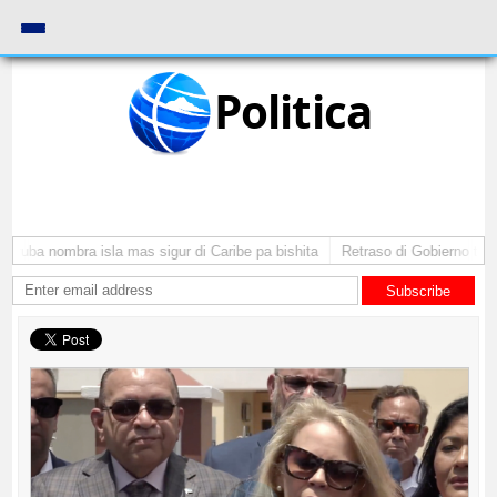
Politica
Aruba nombra isla mas sigur di Caribe pa bishita
Retraso di Gobierno ta po
Subscribe