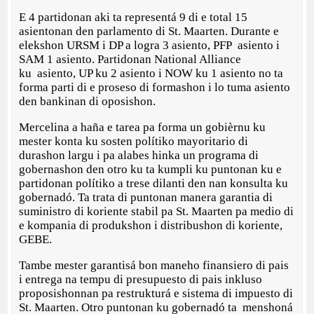
E 4 partidonan aki ta representá 9 di e total 15
asientonan den parlamento di St. Maarten. Durante e
elekshon URSM i DP a logra 3 asiento, PFP asiento i
SAM 1 asiento. Partidonan National Alliance
ku asiento, UP ku 2 asiento i NOW ku 1 asiento no ta
forma parti di e proseso di formashon i lo tuma asiento
den bankinan di oposishon.
Mercelina a haña e tarea pa forma un gobièrnu ku
mester konta ku sosten polítiko mayoritario di
durashon largu i pa alabes hinka un programa di
gobernashon den otro ku ta kumpli ku puntonan ku e
partidonan polítiko a trese dilanti den nan konsulta ku
gobernadó. Ta trata di puntonan manera garantia di
suministro di koriente stabil pa St. Maarten pa medio di
e kompania di produkshon i distribushon di koriente,
GEBE.
Tambe mester garantisá bon maneho finansiero di pais
i entrega na tempu di presupuesto di pais inkluso
proposishonnan pa restrukturá e sistema di impuesto di
St. Maarten. Otro puntonan ku gobernadó ta menshoná