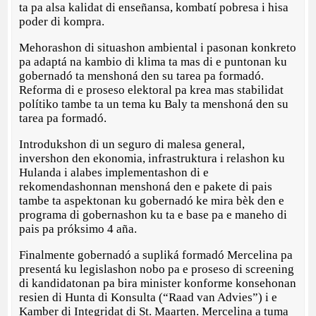
ta pa alsa kalidat di enseñansa, kombatí pobresa i hisa
poder di kompra.
Mehorashon di situashon ambiental i pasonan konkreto
pa adaptá na kambio di klima ta mas di e puntonan ku
gobernadó ta menshoná den su tarea pa formadó.
Reforma di e proseso elektoral pa krea mas stabilidat
polítiko tambe ta un tema ku Baly ta menshoná den su
tarea pa formadó.
Introdukshon di un seguro di malesa general,
invershon den ekonomia, infrastruktura i relashon ku
Hulanda i alabes implementashon di e
rekomendashonnan menshoná den e pakete di pais
tambe ta aspektonan ku gobernadó ke mira bèk den e
programa di gobernashon ku ta e base pa e maneho di
pais pa próksimo 4 aña.
Finalmente gobernadó a supliká formadó Mercelina pa
presentá ku legislashon nobo pa e proseso di screening
di kandidatonan pa bira minister konforme konsehonan
resien di Hunta di Konsulta (“Raad van Advies”) i e
Kamber di Integridat di St. Maarten. Mercelina a tuma