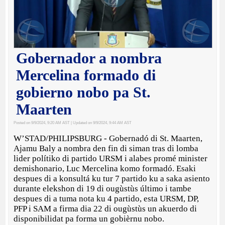
Gobernador a nombra
Mercelina formado di
gobierno nobo pa St.
Maarten
Posted on 9/9/2024, 9:20 AM AST
| Updated on 9/9/2024, 9:44 AM AST
W’STAD/PHILIPSBURG - Gobernadó di St. Maarten,
Ajamu Baly a nombra den fin di siman tras di lomba
lider polítiko di partido URSM i alabes promé minister
demishonario, Luc Mercelina komo formadó. Esaki
despues di a konsultá ku tur 7 partido ku a saka asiento
durante elekshon di 19 di ougùstùs último i tambe
despues di a tuma nota ku 4 partido, esta URSM, DP,
PFP i SAM a firma dia 22 di ougùstùs un akuerdo di
disponibilidat pa forma un gobièrnu nobo.