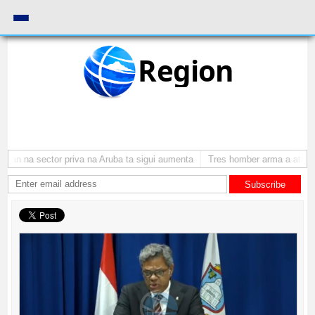
Region
an na sector priva na Aruba ta sigui aumenta
Tres homber arma a atraca p
Subscribe