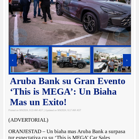
‹
›
Aruba Bank su Gran Evento
‘This is MEGA’: Un Biaha
Mas un Exito!
Posted on 9/9/2024, 9:15 AM AST
| Updated on 9/9/2024, 9:17 AM AST
(ADVERTORIAL)
ORANJESTAD – Un biaha mas Aruba Bank a surpasa
tur espectativa cu su ‘This is MEGA’ Car Sales