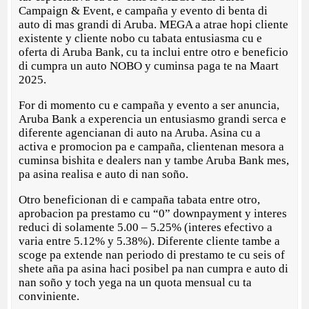
Campaign & Event, e campaña y evento di benta di
auto di mas grandi di Aruba. MEGA a atrae hopi cliente
existente y cliente nobo cu tabata entusiasma cu e
oferta di Aruba Bank, cu ta inclui entre otro e beneficio
di cumpra un auto NOBO y cuminsa paga te na Maart
2025.
For di momento cu e campaña y evento a ser anuncia,
Aruba Bank a experencia un entusiasmo grandi serca e
diferente agencianan di auto na Aruba. Asina cu a
activa e promocion pa e campaña, clientenan mesora a
cuminsa bishita e dealers nan y tambe Aruba Bank mes,
pa asina realisa e auto di nan soño.
Otro beneficionan di e campaña tabata entre otro,
aprobacion pa prestamo cu “0” downpayment y interes
reduci di solamente 5.00 – 5.25% (interes efectivo a
varia entre 5.12% y 5.38%). Diferente cliente tambe a
scoge pa extende nan periodo di prestamo te cu seis of
shete aña pa asina haci posibel pa nan cumpra e auto di
nan soño y toch yega na un quota mensual cu ta
conviniente.