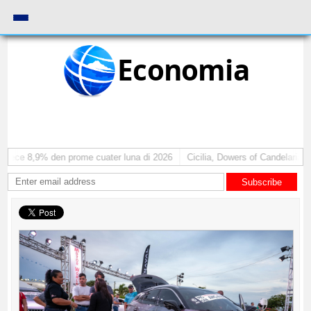
Economia
rece 8,9% den prome cuater luna di 2026
Cicilia, Dowers of Candelaria: luc
Subscribe