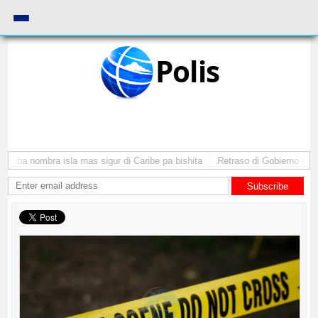
Polis
Aruba nombra isla mas sigur di Caribe pa bishita
Retraso di Gobierno ta po
Subscribe