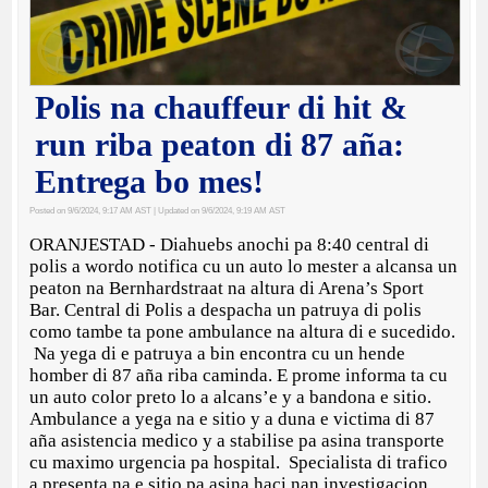
Polis na chauffeur di hit &
run riba peaton di 87 aña:
Entrega bo mes!
Posted on 9/6/2024, 9:17 AM AST
| Updated on 9/6/2024, 9:19 AM AST
ORANJESTAD - Diahuebs anochi pa 8:40 central di
polis a wordo notifica cu un auto lo mester a alcansa un
peaton na Bernhardstraat na altura di Arena’s Sport
Bar. Central di Polis a despacha un patruya di polis
como tambe ta pone ambulance na altura di e sucedido.
Na yega di e patruya a bin encontra cu un hende
homber di 87 aña riba caminda. E prome informa ta cu
un auto color preto lo a alcans’e y a bandona e sitio.
Ambulance a yega na e sitio y a duna e victima di 87
aña asistencia medico y a stabilise pa asina transporte
cu maximo urgencia pa hospital. Specialista di trafico
a presenta na e sitio pa asina haci nan investigacion.