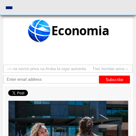
Economia
nan na sector priva na Aruba ta sigui aumenta
Tres homber arma a atraca
Subscribe