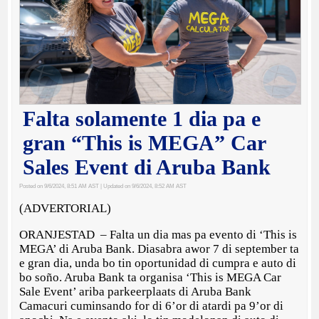
Falta solamente 1 dia pa e
gran “This is MEGA” Car
Sales Event di Aruba Bank
Posted on 9/6/2024, 8:51 AM AST
| Updated on 9/6/2024, 8:52 AM AST
(ADVERTORIAL)
ORANJESTAD – Falta un dia mas pa evento di ‘This is
MEGA’ di Aruba Bank. Diasabra awor 7 di september ta
e gran dia, unda bo tin oportunidad di cumpra e auto di
bo soño. Aruba Bank ta organisa ‘This is MEGA Car
Sale Event’ ariba parkeerplaats di Aruba Bank
Camacuri cuminsando for di 6’or di atardi pa 9’or di