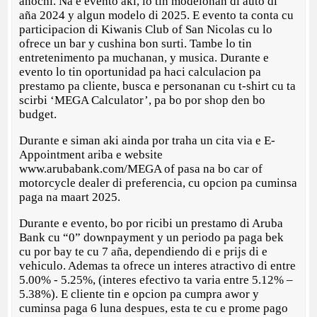
anochi. Na e evento aki, lo tin modelonan di auto di
aña 2024 y algun modelo di 2025. E evento ta conta cu
participacion di Kiwanis Club of San Nicolas cu lo
ofrece un bar y cushina bon surti. Tambe lo tin
entretenimento pa muchanan, y musica. Durante e
evento lo tin oportunidad pa haci calculacion pa
prestamo pa cliente, busca e personanan cu t-shirt cu ta
scirbi ‘MEGA Calculator’, pa bo por shop den bo
budget.
Durante e siman aki ainda por traha un cita via e E-
Appointment ariba e website
www.arubabank.com/MEGA of pasa na bo car of
motorcycle dealer di preferencia, cu opcion pa cuminsa
paga na maart 2025.
Durante e evento, bo por ricibi un prestamo di Aruba
Bank cu “0” downpayment y un periodo pa paga bek
cu por bay te cu 7 aña, dependiendo di e prijs di e
vehiculo. Ademas ta ofrece un interes atractivo di entre
5.00% - 5.25%, (interes efectivo ta varia entre 5.12% –
5.38%). E cliente tin e opcion pa cumpra awor y
cuminsa paga 6 luna despues, esta te cu e prome pago