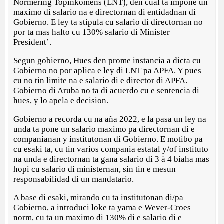
Normering Topinkomens (LNT), den cual ta impone un
maximo di salario na e directornan di entidadnan di
Gobierno. E ley ta stipula cu salario di directornan no
por ta mas halto cu 130% salario di Minister
President’.
Segun gobierno, Hues den prome instancia a dicta cu
Gobierno no por aplica e ley di LNT pa APFA. Y pues
cu no tin limite na e salario di e director di APFA.
Gobierno di Aruba no ta di acuerdo cu e sentencia di
hues, y lo apela e decision.
Gobierno a recorda cu na aña 2022, e la pasa un ley na
unda ta pone un salario maximo pa directornan di e
companianan y institutonan di Gobierno. E motibo pa
cu esaki ta, cu tin varios compania estatal y/of instituto
na unda e directornan ta gana salario di 3 à 4 biaha mas
hopi cu salario di ministernan, sin tin e mesun
responsabilidad di un mandatario.
A base di esaki, mirando cu ta institutonan di/pa
Gobierno, a introduci loke ta yama e Wever-Croes
norm, cu ta un maximo di 130% di e salario di e