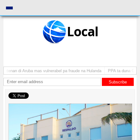
Local
iantenan di Aruba mas vulnerabel pa fraude na Hulanda
PPA ta duna Gobiern
Subscribe