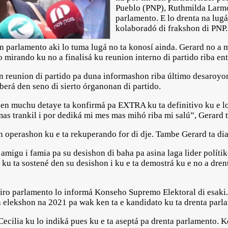
Pueblo (PNP), Ruthmilda Larmon
parlamento. E lo drenta na lugá
kolaboradó di frakshon di PNP.
 parlamento aki lo tuma lugá no ta konosí ainda. Gerard no a m
 mirando ku no a finalisá ku reunion interno di partido riba entr
 un reunion di partido pa duna informashon riba último desaroyo
iberá den seno di sierto órganonan di partido.
 den muchu detaye ta konfirmá pa EXTRA ku ta definitivo ku e 
mas trankil i por dediká mi mes mas mihó riba mi salú”, Gerard t
n operashon ku e ta rekuperando for di dje. Tambe Gerard ta dia
migu i famia pa su desishon di baha pa asina laga lider polítiko 
 ta sostené den su desishon i ku e ta demostrá ku e no a dren
iro parlamento lo informá Konseho Supremo Elektoral di esaki. 
pa elekshon na 2021 pa wak ken ta e kandidato ku ta drenta parl
Cecilia ku lo indiká pues ku e ta aseptá pa drenta parlamento.