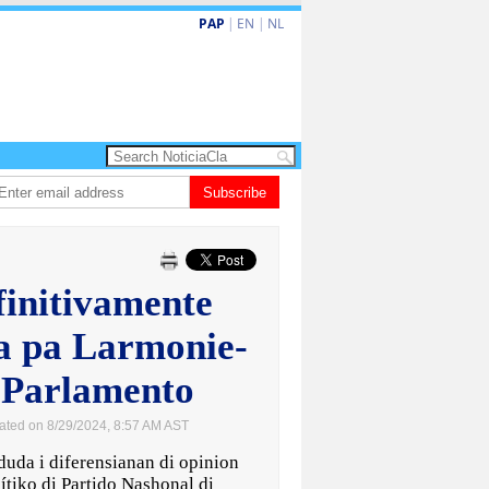
PAP
|
EN
|
NL
 turismo premium cu renobacion di US$106 miyon
Subscribe
Aruba ta perde 5-4 cont
finitivamente
a pa Larmonie-
a Parlamento
ated on 8/29/2024, 8:57 AM AST
da i diferensianan di opinion
lítiko di Partido Nashonal di