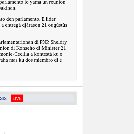
i parlamento lo yama un reunion
sakinan.
to den parlamento. E lider
e a entregá djárason 21 ougùstùs
arlamentarionan di PNP, Sheldry
union di Konseho di Minister 21
monie-Cecilia a kontestá ku e
traha mas ku dos miembro di e
SIS
LIVE