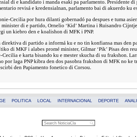
nsial di e kandidato i manda esaki pa parlamento. Presidente d
entario revisá e kredensialnan, parlamento bai di akuerdo ku e
ie-Cecilia por hura dilanti gobernadó pa despues e tuma asien
 minister di e partido, Ornelio ‘Kid’ Martina i Ruisandro Cijntj
urgi un kiebro den e koalishon di MFK i PNP.
direktiva di partido a informá ku e no tin konfiansa mas den p
tiko di MKF i alabes promé minister, Gilmar ‘Pik’ Pisas den re
Cecilia e karta bisando ku e mester skucha di su frakshon. Lar
 no por laga PNP kibra den dos pasobra frakshon di MFK no ke 
 scirbi den Papiamento fonetico di Corsou.
GE
POLITICA
LOCAL
INTERNACIONAL
DEPORTE
ANALI