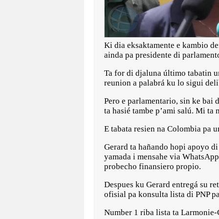
Ki dia eksaktamente e kambio den
ainda pa presidente di parlamento
Ta for di djaluna último tabatin
reunion a palabrá ku lo sigui del
Pero e parlamentario, sin ke bai
ta hasié tambe p’ami salú. Mi ta 
E tabata resien na Colombia pa u
Gerard ta hañando hopi apoyo di a
yamada i mensahe via WhatsApp ku
probecho finansiero propio.
Despues ku Gerard entregá su ret
ofisial pa konsulta lista di PNP 
Number 1 riba lista ta Larmonie-