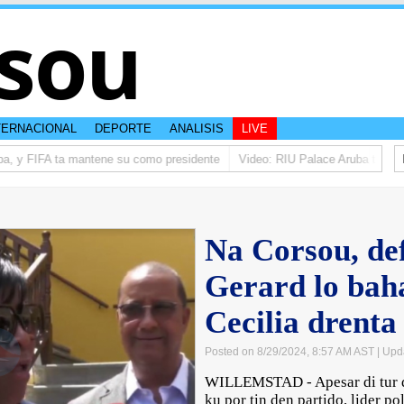
sou
TERNACIONAL
DEPORTE
ANALISIS
LIVE
a, y FIFA ta mantene su como presidente
Video: RIU Palace Aruba ta eleva
Na Corsou, de
Gerard lo bah
Cecilia drent
Posted on 8/29/2024, 8:57 AM AST
| Upd
WILLEMSTAD - Apesar di tur du
ku por tin den partido, lider po