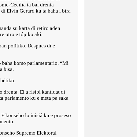
ie-Cecilia ta bai drenta
 di Elvin Gerard ku ta baha i bira
anda su karta di retiro aden
e otro e tópiko aki.
nan polítiko. Despues di e
lo baha komo parlamentario. “Mi
a bisa.
bétiko.
drenta. El a risibí kantidat di
ta parlamento ku e meta pa saka
E konseho lo inisiá ku e proseso
amento.
 Konseho Supremo Elektoral