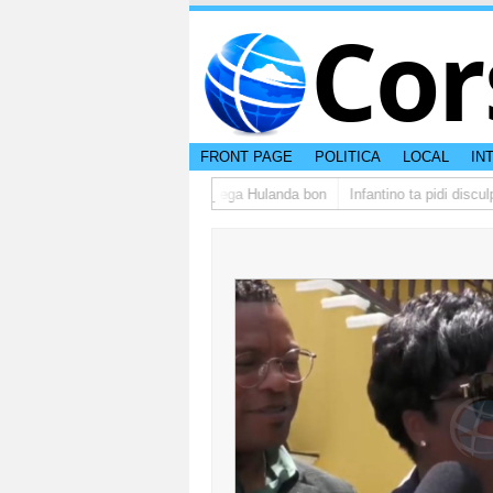
Cor
FRONT PAGE
POLITICA
LOCAL
IN
upo di studiantenan di Aruba a yega Hulanda bon
Infantino ta pidi disculp