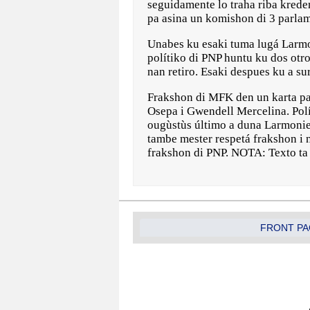
seguidamente lo traha riba krede
pa asina un komishon di 3 parlam
Unabes ku esaki tuma lugá Larmon
polítiko di PNP huntu ku dos otro
nan retiro. Esaki despues ku a s
Frakshon di MFK den un karta pa 
Osepa i Gwendell Mercelina. Polí
ougùstùs último a duna Larmonie-
tambe mester respetá frakshon i
frakshon di PNP. NOTA: Texto ta
FRONT PA