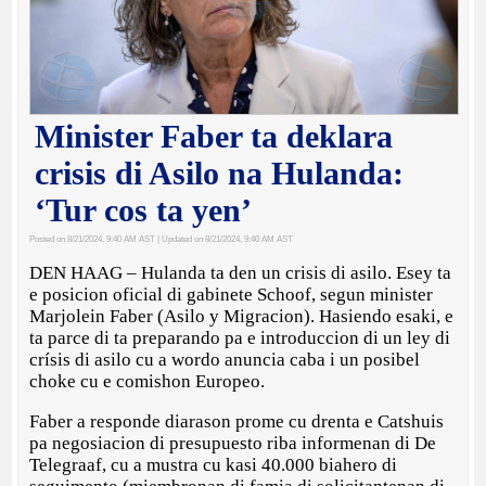
Minister Faber ta deklara
crisis di Asilo na Hulanda:
‘Tur cos ta yen’
Posted on 8/21/2024, 9:40 AM AST
| Updated on 8/21/2024, 9:40 AM AST
DEN HAAG – Hulanda ta den un crisis di asilo. Esey ta
e posicion oficial di gabinete Schoof, segun minister
Marjolein Faber (Asilo y Migracion). Hasiendo esaki, e
ta parce di ta preparando pa e introduccion di un ley di
crísis di asilo cu a wordo anuncia caba i un posibel
choke cu e comishon Europeo.
Faber a responde diarason prome cu drenta e Catshuis
pa negosiacion di presupuesto riba informenan di De
Telegraaf, cu a mustra cu kasi 40.000 biahero di