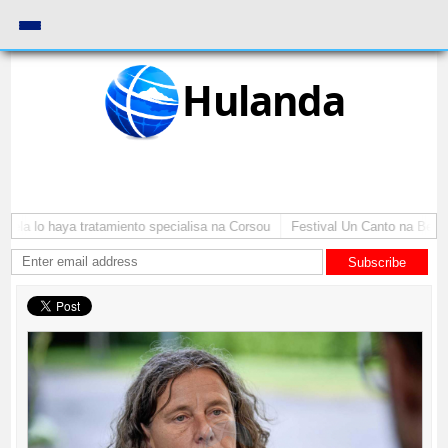
Hulanda
ela lo haya tratamiento specialisa na Corsou
Festival Un Canto na Bernad
Subscribe