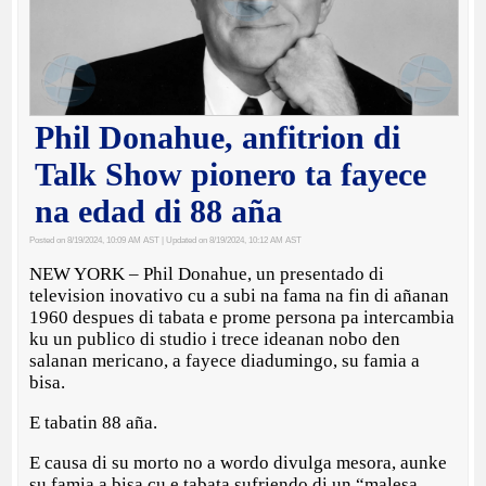
Phil Donahue, anfitrion di
Talk Show pionero ta fayece
na edad di 88 aña
Posted on 8/19/2024, 10:09 AM AST
| Updated on 8/19/2024, 10:12 AM AST
NEW YORK – Phil Donahue, un presentado di
television inovativo cu a subi na fama na fin di añanan
1960 despues di tabata e prome persona pa intercambia
ku un publico di studio i trece ideanan nobo den
salanan mericano, a fayece diadumingo, su famia a
bisa.
E tabatin 88 aña.
E causa di su morto no a wordo divulga mesora, aunke
su famia a bisa cu e tabata sufriendo di un “malesa