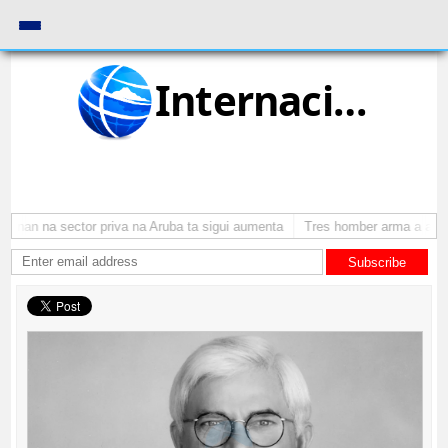
Internacional
onan na sector priva na Aruba ta sigui aumenta
Tres homber arma a atrac
Subscribe