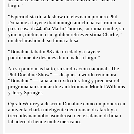
largo.”
“E periodista di talk show di television pionero Phil
Donahue a fayece diadumingo anochi na cas rondona
pa su casa di 44 aña Marlo Thomas, su ruman muhe, su
yiunan, nietunan i su golden retriever stima Charlie,”
un declarashon di su famia a bisa.
“Donahue tabatin 88 aña di edad y a fayece
pacíficamente despues di un malesa largo.”
Na su punto mas halto, su sindicacion nacional “The
Phil Donahue Show” — despues a wordu renombra
“Donahue” — tabata un exito di rating y precursor di
programanan similar di e anfitrionnan Montel Williams
y Jerry Springer.
Oprah Winfrey a describi Donahue como un pionero cu
a inventa charla inteligente den oranan di atardi y a
trece ideanan nobo asombroso den e salanan di biba i
labadero di hende muhe mericano.