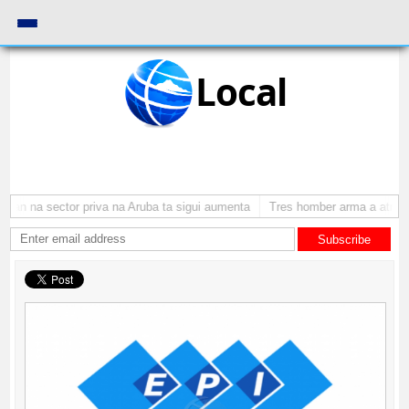
Local
an na sector priva na Aruba ta sigui aumenta
Tres homber arma a atraca 
Subscribe