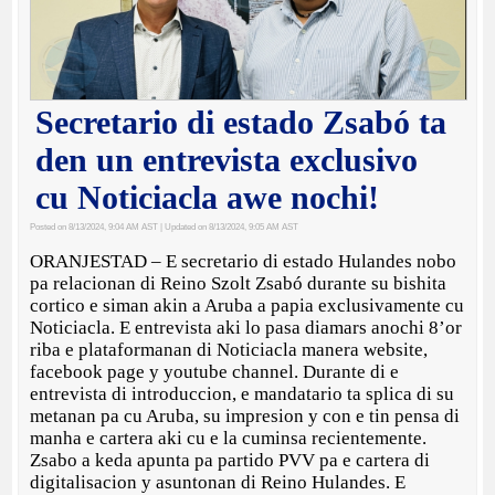
Secretario di estado Zsabó ta
den un entrevista exclusivo
cu Noticiacla awe nochi!
Posted on 8/13/2024, 9:04 AM AST
| Updated on 8/13/2024, 9:05 AM AST
ORANJESTAD – E secretario di estado Hulandes nobo
pa relacionan di Reino Szolt Zsabó durante su bishita
cortico e siman akin a Aruba a papia exclusivamente cu
Noticiacla. E entrevista aki lo pasa diamars anochi 8’or
riba e plataformanan di Noticiacla manera website,
facebook page y youtube channel. Durante di e
entrevista di introduccion, e mandatario ta splica di su
metanan pa cu Aruba, su impresion y con e tin pensa di
manha e cartera aki cu e la cuminsa recientemente.
Zsabo a keda apunta pa partido PVV pa e cartera di
digitalisacion y asuntonan di Reino Hulandes. E