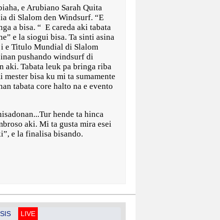
aha, e Arubiano Sarah Quita
ia di Slalom den Windsurf. “E
nga a bisa. “ E careda aki tabata
” e la siogui bisa. Ta sinti asina
 i e Titulo Mundial di Slalom
 einan pushando windsurf di
aki. Tabata leuk pa bringa riba
i mester bisa ku mi ta sumamente
an tabata core halto na e evento
nisadonan...Tur hende ta hinca
broso aki. Mi ta gusta mira esei
aki”, e la finalisa bisando.
SIS
LIVE