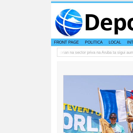
Dep
FRONT PAGE
POLITICA
LOCAL
IN
mbo actual di Aruba?
Prestamonan na sector priva na Aruba ta sigui aumen