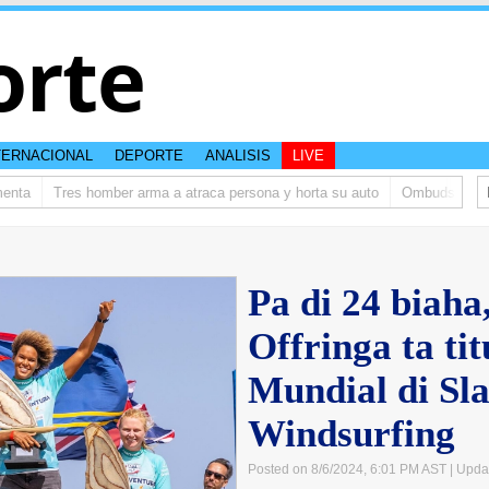
orte
TERNACIONAL
DEPORTE
ANALISIS
LIVE
ta
Tres homber arma a atraca persona y horta su auto
Ombudsman ta bi
Pa di 24 biaha
Offringa ta t
Mundial di Sl
Windsurfing
Posted on 8/6/2024, 6:01 PM AST
| Upda