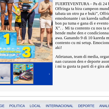
FUERTEVENTURA – Pa di 24 bi
Offringa ta bira campeon mund
tabata un otro pa e buki”, Offri
emoshonante i un kareda salbahe
bon pa tuma e gana di e evento
X”. . Mi ta contento cu nos ta
hende muhe den e condicionnan 
awa. Ganando 9 di 10 kareda m
contento cu mi setup. Emocionn
aki!
Atletanan, team di media, orga
nan curason den e deporte asom
i mi ta gusta ta parti di e gira 
›
GE
POLITICA
LOCAL
INTERNACIONAL
DEPORTE
ANALI