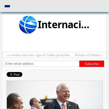
Internacional
Aruba nombra isla mas sigur di Caribe pa bishita
Retraso di Gobierno ta po
Subscribe