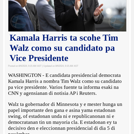
Kamala Harris ta scohe Tim
Walz como su candidato pa
Vice Presidente
Posted on 8/6/2024, 9:15 AM AST
| Updated on 8/6/2024, 9:15 AM AST
WASHINGTON - E candidata presidencial democrata
Kamala Harris a nombra Tim Walz como su candidato
pa vice presidente. Varios fuente ta informa esaki na
CNN y agensianan di notisia AP i Reuters.
Walz ta gobernador di Minnesota y e mester hunga un
papel importante den gana e asina yama estadonan
swing, of estadonan unda ni e republicanonan ni e
democratanan tin un mayoria cla. E estadonan ey ta
decisivo den e eleccionnan presidencial di dia 5 di