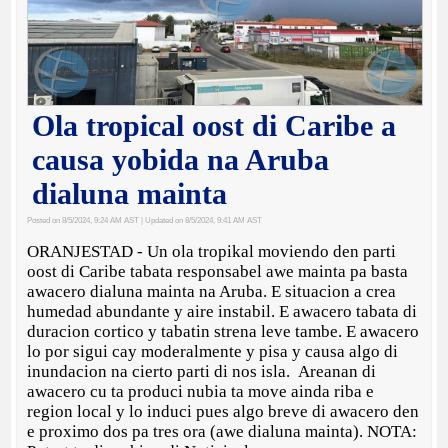
Ola tropical oost di Caribe a
causa yobida na Aruba
dialuna mainta
Posted on 8/5/2024, 9:24 AM AST
| Updated on 8/5/2024, 9:41 AM AST
ORANJESTAD - Un ola tropikal moviendo den parti
oost di Caribe tabata responsabel awe mainta pa basta
awacero dialuna mainta na Aruba. E situacion a crea
humedad abundante y aire instabil. E awacero tabata di
duracion cortico y tabatin strena leve tambe. E awacero
lo por sigui cay moderalmente y pisa y causa algo di
inundacion na cierto parti di nos isla. Areanan di
awacero cu ta produci nubia ta move ainda riba e
region local y lo induci pues algo breve di awacero den
e proximo dos pa tres ora (awe dialuna mainta). NOTA: