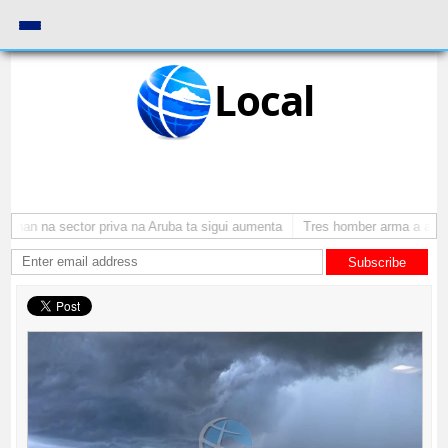
Local
onan na sector priva na Aruba ta sigui aumenta
Tres homber arma a atrac
Subscribe