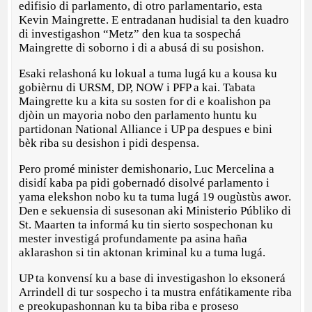
edifisio di parlamento, di otro parlamentario, esta
Kevin Maingrette. E entradanan hudisial ta den kuadro
di investigashon “Metz” den kua ta sospechá
Maingrette di soborno i di a abusá di su posishon.
Esaki relashoná ku lokual a tuma lugá ku a kousa ku
gobièrnu di URSM, DP, NOW i PFP a kai. Tabata
Maingrette ku a kita su sosten for di e koalishon pa
djòin un mayoria nobo den parlamento huntu ku
partidonan National Alliance i UP pa despues e bini
bèk riba su desishon i pidi despensa.
Pero promé minister demishonario, Luc Mercelina a
disidí kaba pa pidi gobernadó disolvé parlamento i
yama elekshon nobo ku ta tuma lugá 19 ougùstùs awor.
Den e sekuensia di susesonan aki Ministerio Públiko di
St. Maarten ta informá ku tin sierto sospechonan ku
mester investigá profundamente pa asina haña
aklarashon si tin aktonan kriminal ku a tuma lugá.
UP ta konvensí ku a base di investigashon lo eksonerá
Arrindell di tur sospecho i ta mustra enfátikamente riba
e preokupashonnan ku ta biba riba e proseso