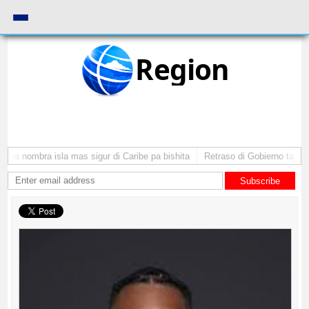
Region
ba nombra isla mas sigur di Caribe pa bishita
Retraso di Gobierno ta pone 
Subscribe