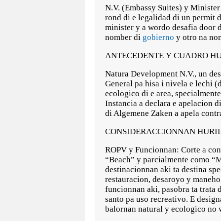
N.V. (Embassy Suites) y Minister
rond di e legalidad di un permit
minister y a wordo desafia door 
nomber di
gobierno
y otro na no
ANTECEDENTE Y CUADRO HU
Natura Development N.V., un desa
General pa hisa i nivela e lechi 
ecologico di e area, specialment
Instancia a declara e apelacion 
di Algemene Zaken a apela contra
CONSIDERACCIONNAN HURID
ROPV y Funcionnan: Corte a conf
“Beach” y parcialmente como “M
destinacionnan aki ta destina spe
restauracion, desaroyo y maneho d
funcionnan aki, pasobra ta trata
santo pa uso recreativo. E design
balornan natural y ecologico no