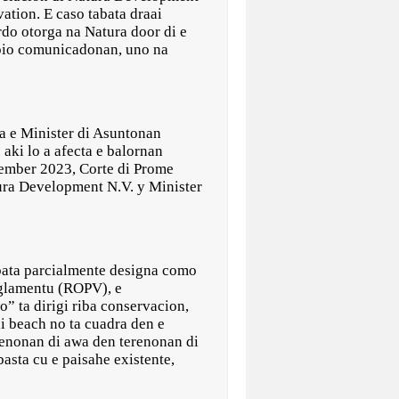
ation. E caso tabata draai
rdo otorga na Natura door di e
opio comunicadonan, uno na
a e Minister di Asuntonan
aki lo a afecta e balornan
vember 2023, Corte di Prome
tura Development N.V. y Minister
abata parcialmente designa como
eglamentu (ROPV), e
” ta dirigi riba conservacion,
di beach no ta cuadra den e
erenonan di awa den terenonan di
basta cu e paisahe existente,