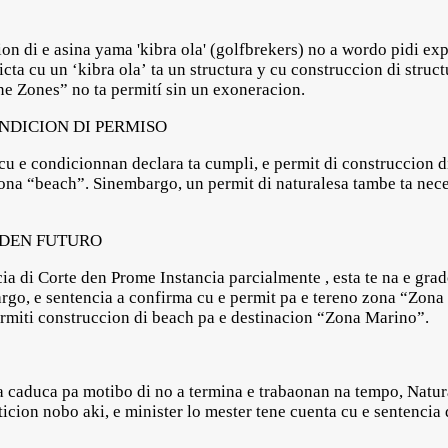
on di e asina yama 'kibra ola' (golfbrekers) no a wordo pidi ex
cta cu un ‘kibra ola’ ta un structura y cu construccion di struc
e Zones” no ta permití sin un exoneracion.
NDICION DI PERMISO
 cu e condicionnan declara ta cumpli, e permit di construccion d
ona “beach”. Sinembargo, un permit di naturalesa tambe ta neces
DEN FUTURO
ia di Corte den Prome Instancia parcialmente , esta te na e gra
go, e sentencia a confirma cu e permit pa e tereno zona “Zona
rmiti construccion di beach pa e destinacion “Zona Marino”.
a caduca pa motibo di no a termina e trabaonan na tempo, Natur
icion nobo aki, e minister lo mester tene cuenta cu e sentencia d