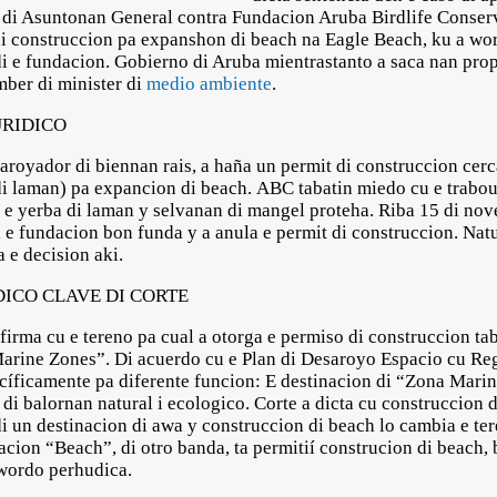
 di Asuntonan General contra Fundacion Aruba Birdlife Conserv
 di construccion pa expanshon di beach na Eagle Beach, ku a wo
di e fundacion. Gobierno di Aruba mientrastanto a saca nan pr
mber di minister di
medio ambiente
.
RIDICO
royador di biennan rais, a haña un permit di construccion cerc
(di laman) pa expancion di beach. ABC tabatin miedo cu e trabou 
e e yerba di laman y selvanan di mangel proteha. Riba 15 di no
di e fundacion bon funda y a anula e permit di construccion. Na
 e decision aki.
ICO CLAVE DI CORTE
irma cu e tereno pa cual a otorga e permiso di construccion t
arine Zones”. Di acuerdo cu e Plan di Desaroyo Espacio cu R
cíficamente pa diferente funcion: E destinacion di “Zona Marino
i balornan natural i ecologico. Corte a dicta cu construccion 
 di un destinacion di awa y construccion di beach lo cambia e t
acion “Beach”, di otro banda, ta permitií construcion di beach, 
 wordo perhudica.