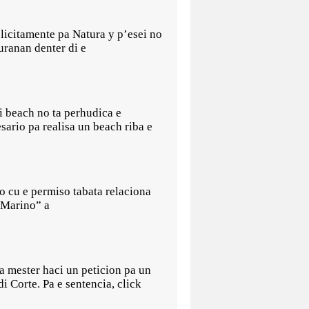
plicitamente pa Natura y p’esei no
turanan denter di e
i beach no ta perhudica e
ario pa realisa un beach riba e
do cu e permiso tabata relaciona
 Marino” a
a mester haci un peticion pa un
i Corte. Pa e sentencia, click