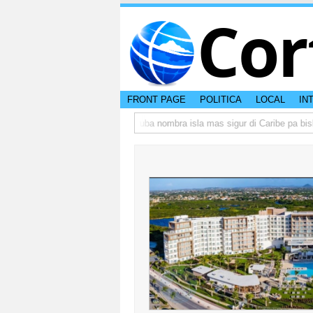
Cor
FRONT PAGE
POLITICA
LOCAL
IN
peso di otro hende?
CISI: Aruba nombra isla mas sigur di Caribe pa bishita