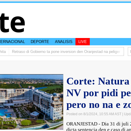
te
TERNACIONAL
DEPORTE
ANALISIS
LIVE
Retraso di Gobierno ta pone inversion den Oranjestad na peliger
Abelar
Corte: Natura
NV por pidi p
pero no na e 
Posted on 8/1/2024, 10:55 AM AST
| Upd
ORANJESTAD - Dia 31 di juli 2
dicta sentencia den e caso di 