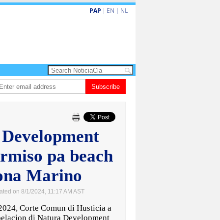
PAP
|
EN
|
NL
do de la Espriella a huramenta como presidente di Colombia
Subscribe
Nina den Heye
 Development
ermiso pa beach
zona Marino
ated on 8/1/2024, 11:17 AM AST
024, Corte Comun di Husticia a
apelacion di Natura Development