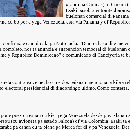
grandi pa Caracas) of Corsou ( 
Esaki pasobra entrante diarans
buelonan comercial di Panama
orma cu bo por a yega Venezuela, esta via Panama y of Republi
a confirma e cambio aki pa Noticiacla. “Den rechaso di e mete
ia completo, nos ta anuncia e suspencion temporal di buelonan c
ama y Republica Dominicano” e comunicado di Canciyeria ta bis
ezuela contra e.o. e hecho cu e dos paisnan menciona, a kibra r
so electoral presidencial di diadomingo ultimo. Como contesta, 
 pone pues cu esnan cu kier yega Venezuela desde p.e. islanan A
orsou (cu avioneta pa estado Falcon) of via Colombia. Esaki ta 
 tambe pa esnan cu ta biaha pa Merca for di y pa Venezuela. Des