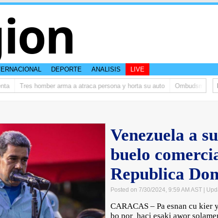
ion
TERNACIONAL
DEPORTE
ANALISIS
LIVE
a
Tres homber arma a atraca persona y horta su auto
Ombudsman ta bish
Venezuela a s
buelo comerci
Republica Do
Posted on 7/30/2024, 9:59 AM AST
| Upd
CARACAS – Pa esnan cu kier ye
bo por haci esaki awor solame