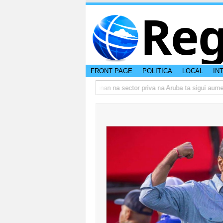
Reg
FRONT PAGE
POLITICA
LOCAL
IN
o actual di Aruba?
Prestamonan na sector priva na Aruba ta sigui aument