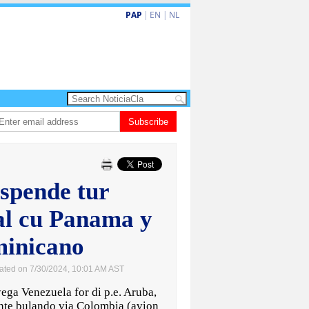
PAP
|
EN
|
NL
ita barionan pa atende kehonan di ciudadano
Subscribe
Gobierno ta amplia ayudo f
uspende tur
al cu Panama y
minicano
ated on 7/30/2024, 10:01 AM AST
ga Venezuela for di p.e. Aruba,
nte bulando via Colombia (avion