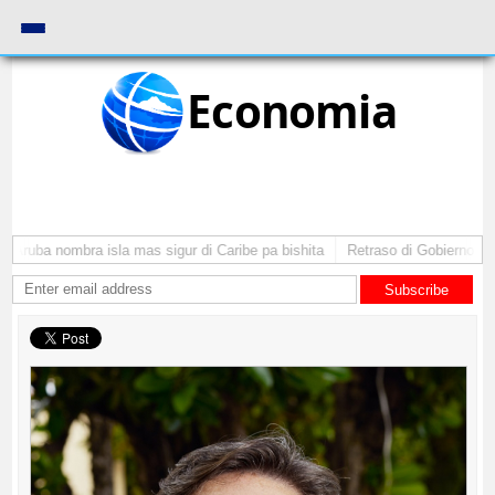
Economia
Aruba nombra isla mas sigur di Caribe pa bishita
Retraso di Gobierno ta po
Subscribe