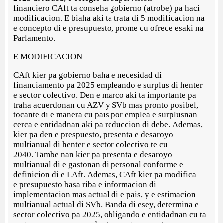
financiero CAft ta conseha gobierno (atrobe) pa haci
modificacion. E biaha aki ta trata di 5 modificacion na
e concepto di e presupuesto, prome cu ofrece esaki na
Parlamento.
E MODIFICACION
CAft kier pa gobierno baha e necesidad di
financiamento pa 2025 empleando e surplus di henter
e sector colectivo. Den e marco aki ta importante pa
traha acuerdonan cu AZV y SVb mas pronto posibel,
tocante di e manera cu pais por emplea e surplusnan
cerca e entidadnan aki pa reduccion di debe. Ademas,
kier pa den e prespuesto, presenta e desaroyo
multianual di henter e sector colectivo te cu
2040. Tambe nan kier pa presenta e desaroyo
multianual di e gastonan di personal conforme e
definicion di e LAft. Ademas, CAft kier pa modifica
e presupuesto basa riba e informacion di
implementacion mas actual di e pais, y e estimacion
multianual actual di SVb. Banda di esey, determina e
sector colectivo pa 2025, obligando e entidadnan cu ta