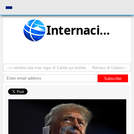
Internacional
Aruba nombra isla mas sigur di Caribe pa bishita
Retraso di Gobierno ta po
Subscribe