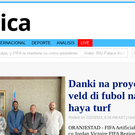
tica
TERNACIONAL
DEPORTE
ANALISIS
LIVE
ulpa, y FIFA ta mantene su como presidente
Video: RIU Palace Aruba ta ele
Danki na proye
veld di fubol 
haya turf
Posted on 7/22/2024, 6:34 AM AST
| Upd
ORANJESTAD - FIFA Artificial 
cu Jordan Victoire FIFA Regi