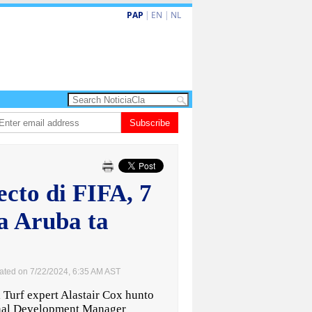
PAP
|
EN
|
NL
va turismo premium cu renobacion di US$106 miyon
Subscribe
Aruba ta perde 5-4 co
cto di FIFA, 7
na Aruba ta
ated on 7/22/2024, 6:35 AM AST
Turf expert Alastair Cox hunto
onal Development Manager