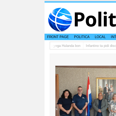
Poli
FRONT PAGE
POLITICA
LOCAL
IN
grupo di studiantenan di Aruba a yega Hulanda bon
Infantino ta pidi disc