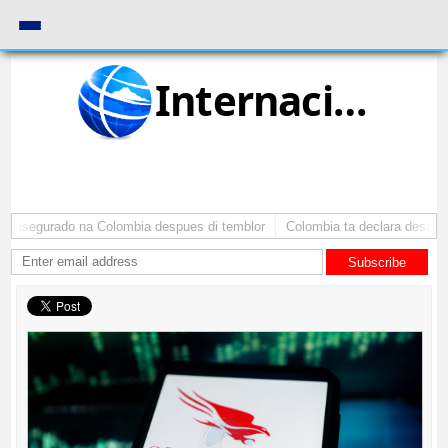
Internacional
8 asegurado na Colombia despues di temblor
Colombia ta declara desaster
Subscribe