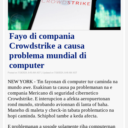
Fayo di compania
Crowdstrike a causa
problema mundial di
computer
Posted on 7/19/2024, 8:45 AM AST
| Updated on 7/19/2024, 8:46 AM AST
NEW YORK - Tin fayonan di computer tur caminda na
mundo awe. Esakinan ta causa pa problemanan na e
compania Mericano di seguridad cibernetico
Crowdstrike. E interupcion a afekta aeropuertonan
rond mundo, strobando avionnan di lanta of baha.
Maneho di maleta y check-in tabata problematico na
hopi caminda. Schiphol tambe a keda afecta.
E problemanan a sosode solamente riba computernan