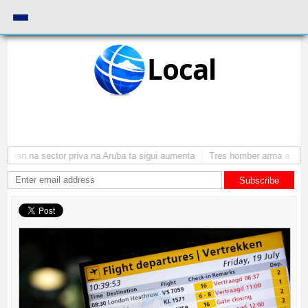
Local
onan na sector priva na Aruba ta sigui aumenta
Tres homber arma a atrac
Subscribe