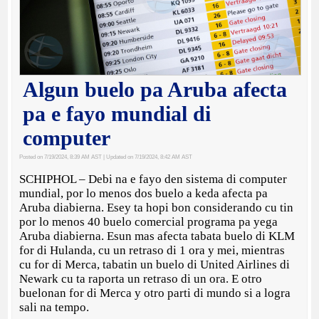
Algun buelo pa Aruba afecta
pa e fayo mundial di
computer
Posted on 7/19/2024, 8:39 AM AST
| Updated on 7/19/2024, 8:42 AM AST
SCHIPHOL – Debi na e fayo den sistema di computer
mundial, por lo menos dos buelo a keda afecta pa
Aruba diabierna. Esey ta hopi bon considerando cu tin
por lo menos 40 buelo comercial programa pa yega
Aruba diabierna. Esun mas afecta tabata buelo di KLM
for di Hulanda, cu un retraso di 1 ora y mei, mientras
cu for di Merca, tabatin un buelo di United Airlines di
Newark cu ta raporta un retraso di un ora. E otro
buelonan for di Merca y otro parti di mundo si a logra
sali na tempo.