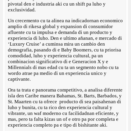
pivotal den e industria aki cu un shift pa luho y
exclusividad.
Un crecemento cu ta alinea na indicadornan economico
amplio di rikesa global y expansion di consumidor
afluente cu ta impulsa e demanda di un producto y
experiencia di luho. Den e ultimo añanan, e mercado di
‘Luxury Cruise’ a cuminsa mira un cambio den
demografia, pasando di e Baby Boomers, cu ta priorisa
comodidad, luho y experiencia cultural, pa un
combinacion significativo di e Generacion X y e
Millennials di mas edad cu ta un segmento nobo cu ta
wordo atrae pa medio di un experiencia unico y
captivante.
Ora ta trata e panorama competitivo, a analisa diferente
isla den Caribe manera Bahamas, St. Barts, Barbados, y
St. Maarten cu ta ofrece producto di sea paisahenan di
luho y bunita, cu ta rico den experiencia cultural y
vibrante, un waf moderno cu facilidadnan eficiente, y
mas, pero ta falta kizas un of e otro pa por completa e
experiencia completo pa e tipo di bishitante aki.