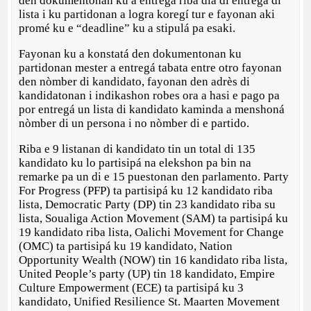
den dokumentonan ku a entregá riba dia di entrega di
lista i ku partidonan a logra koregí tur e fayonan aki
promé ku e “deadline” ku a stipulá pa esaki.
Fayonan ku a konstatá den dokumentonan ku
partidonan mester a entregá tabata entre otro fayonan
den nòmber di kandidato, fayonan den adrès di
kandidatonan i indikashon robes ora a hasi e pago pa
por entregá un lista di kandidato kaminda a menshoná
nòmber di un persona i no nòmber di e partido.
Riba e 9 listanan di kandidato tin un total di 135
kandidato ku lo partisipá na elekshon pa bin na
remarke pa un di e 15 puestonan den parlamento. Party
For Progress (PFP) ta partisipá ku 12 kandidato riba
lista, Democratic Party (DP) tin 23 kandidato riba su
lista, Soualiga Action Movement (SAM) ta partisipá ku
19 kandidato riba lista, Oalichi Movement for Change
(OMC) ta partisipá ku 19 kandidato, Nation
Opportunity Wealth (NOW) tin 16 kandidato riba lista,
United People’s party (UP) tin 18 kandidato, Empire
Culture Empowerment (ECE) ta partisipá ku 3
kandidato, Unified Resilience St. Maarten Movement