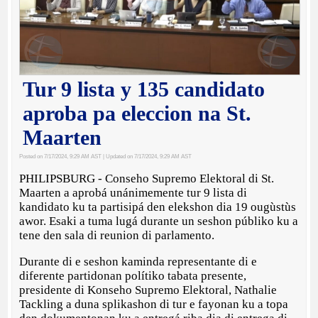
Tur 9 lista y 135 candidato
aproba pa eleccion na St.
Maarten
Posted on 7/17/2024, 9:29 AM AST
| Updated on 7/17/2024, 9:29 AM AST
PHILIPSBURG - Conseho Supremo Elektoral di St.
Maarten a aprobá unánimemente tur 9 lista di
kandidato ku ta partisipá den elekshon dia 19 ougùstùs
awor. Esaki a tuma lugá durante un seshon públiko ku a
tene den sala di reunion di parlamento.
Durante di e seshon kaminda representante di e
diferente partidonan polítiko tabata presente,
presidente di Konseho Supremo Elektoral, Nathalie
Tackling a duna splikashon di tur e fayonan ku a topa