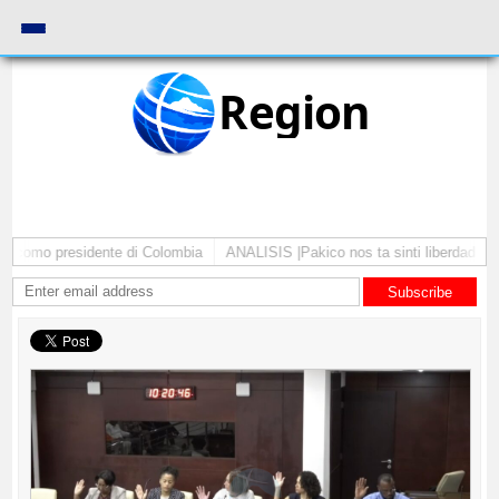
Region
a como presidente di Colombia
ANALISIS |Pakico nos ta sinti liberdad pa c
Subscribe