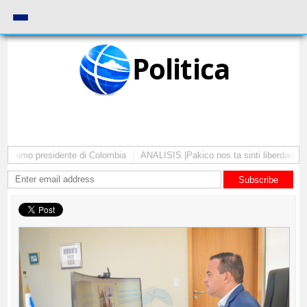
Politica
a como presidente di Colombia
ANALISIS |Pakico nos ta sinti liberdad pa 
Subscribe