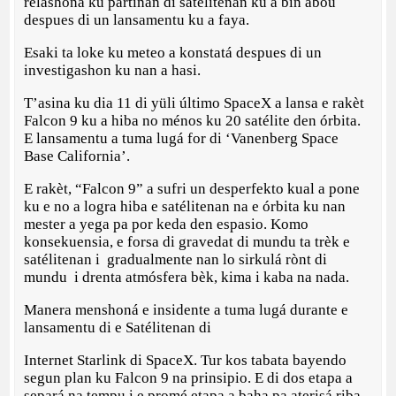
relashoná ku partinan di satélitenan ku a bin abou
despues di un lansamentu ku a faya.
Esaki ta loke ku meteo a konstatá despues di un
investigashon ku nan a hasi.
T’asina ku dia 11 di yüli último SpaceX a lansa e rakèt
Falcon 9 ku a hiba no ménos ku 20 satélite den órbita.
E lansamentu a tuma lugá for di ‘Vanenberg Space
Base California’.
E rakèt, “Falcon 9” a sufri un desperfekto kual a pone
ku e no a logra hiba e satélitenan na e órbita ku nan
mester a yega pa por keda den espasio. Komo
konsekuensia, e forsa di gravedat di mundu ta trèk e
satélitenan i gradualmente nan lo sirkulá rònt di
mundu i drenta atmósfera bèk, kima i kaba na nada.
Manera menshoná e insidente a tuma lugá durante e
lansamentu di e Satélitenan di
Internet Starlink di SpaceX. Tur kos tabata bayendo
segun plan ku Falcon 9 na prinsipio. E di dos etapa a
separá na tempu i e promé etapa a baha pa aterisá riba