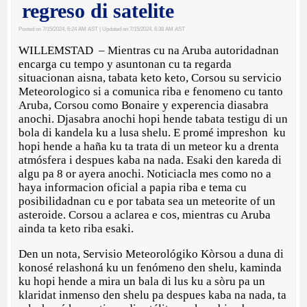
regreso di satelite
Posted on 7/15/2024, 6:24 AM AST
| Updated on 7/15/2024, 6:38 AM AST
WILLEMSTAD – Mientras cu na Aruba autoridadnan
encarga cu tempo y asuntonan cu ta regarda
situacionan aisna, tabata keto keto, Corsou su servicio
Meteorologico si a comunica riba e fenomeno cu tanto
Aruba, Corsou como Bonaire y experencia diasabra
anochi. Djasabra anochi hopi hende tabata testigu di un
bola di kandela ku a lusa shelu. E promé impreshon ku
hopi hende a haña ku ta trata di un meteor ku a drenta
atmósfera i despues kaba na nada. Esaki den kareda di
algu pa 8 or ayera anochi. Noticiacla mes como no a
haya informacion oficial a papia riba e tema cu
posibilidadnan cu e por tabata sea un meteorite of un
asteroide. Corsou a aclarea e cos, mientras cu Aruba
ainda ta keto riba esaki.
Den un nota, Servisio Meteorológiko Kòrsou a duna di
konosé relashoná ku un fenómeno den shelu, kaminda
ku hopi hende a mira un bala di lus ku a sòru pa un
klaridat inmenso den shelu pa despues kaba na nada, ta