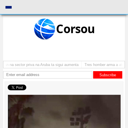
Corsou
n na sector priva na Aruba ta sigui aumenta
Tres homber arma a atraca p
Subscribe