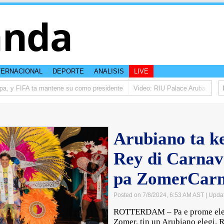
anda
TERNACIONAL
DEPORTE
ANALISIS
LIVE
a, y FIFA ta mantene su como presidente
Video: RIU Palace Aruba ta eleva
Arubiano ta k
Rey di Carnav
pa ZomerCarn
Posted on 7/8/2024, 6:53 AM AST
| Upda
ROTTERDAM – Pa e prome elecc
Zomer, tin un Arubiano elegi.