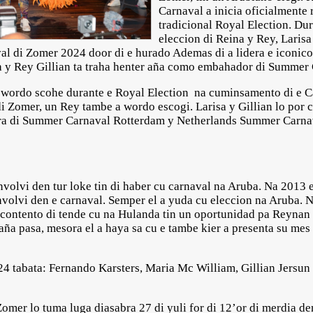
Carnaval a inicia oficialmente r
tradicional Royal Election. Du
eleccion di Reina y Rey, Larisa
 di Zomer 2024 door di e hurado Ademas di a lidera e iconico 
sa y Rey Gillian ta traha henter aña como embahador di Summer
a wordo scohe durante e Royal Election na cuminsamento di e C
 Zomer, un Rey tambe a wordo escogi. Larisa y Gillian lo por ca
cara di Summer Carnaval Rotterdam y Netherlands Summer Carna
envolvi den tur loke tin di haber cu carnaval na Aruba. Na 2013
volvi den e carnaval. Semper el a yuda cu eleccion na Aruba. 
 contento di tende cu na Hulanda tin un oportunidad pa Reynan p
ña pasa, mesora el a haya sa cu e tambe kier a presenta su mes 
4 tabata: Fernando Karsters, Maria Mc William, Gillian Jersun 
omer lo tuma luga diasabra 27 di yuli for di 12’or di merdia de