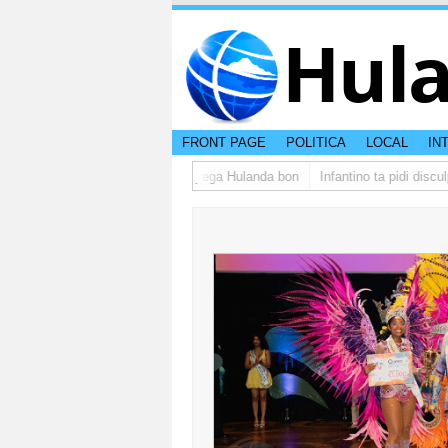
Hul
FRONT PAGE
POLITICA
LOCAL
IN
upo di studiantenan di Aruba a yega Hulanda bon
Infantino ta pidi disculp