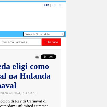
PAP
|
EN
|
NL
 turismo premium cu renobacion di US$106 miyon
Subscribe
Aruba ta perde 5-4 cont
eda eligi como
al na Hulanda
aval
ted on 7/8/2024, 6:54 AM AST
ion di Rey di Carnaval di
 Rotterdam Unlimited Summer