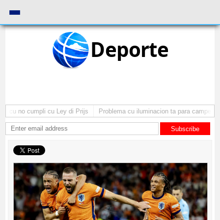
Deporte
 cu no cumpli cu Ley di Prijs
Problema cu iluminacion ta para campeonato
Subscribe