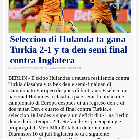
Seleccion di Hulanda ta gana
Turkia 2-1 y ta den semi final
contra Inglatera
Posted on 7/6/2024, 5:02 PM AST
| Updated on 7/6/2024, 5:05 PM AST
BERLIN - E ekipo Hulandes a mustra resiliencia contra
Turkia diasabra y ta bek den e semi-finalnan di
Campionato Europeo despues di binti aña. E seleccion
nacional Hulandes a clasifica pa e semi-finalnan di e
campionato di Europa despues di un regreso den e di
dos mitar. Den e cuarto di final contra Turkia, e
seleccion Hulandes a supera un deficit di 0-1 na Berlin
den e di dos tempo: 2-1. Stefan de Vrij a empata y e
propio gol di Mert Müldür tabata determinante.
Diaranson 10 di juli Inglatera lo ta e siguiente