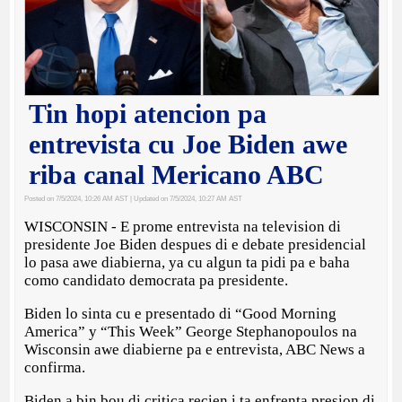
Tin hopi atencion pa
entrevista cu Joe Biden awe
riba canal Mericano ABC
Posted on 7/5/2024, 10:26 AM AST
| Updated on 7/5/2024, 10:27 AM AST
WISCONSIN - E prome entrevista na television di
presidente Joe Biden despues di e debate presidencial
lo pasa awe diabierna, ya cu algun ta pidi pa e baha
como candidato democrata pa presidente.
Biden lo sinta cu e presentado di “Good Morning
America” y “This Week” George Stephanopoulos na
Wisconsin awe diabierne pa e entrevista, ABC News a
confirma.
Biden a bin bou di critica recien i ta enfrenta presion di