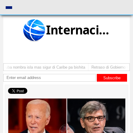
Internacional
Aruba nombra isla mas sigur di Caribe pa bishita
Retraso di Gobierno ta po
Subscribe