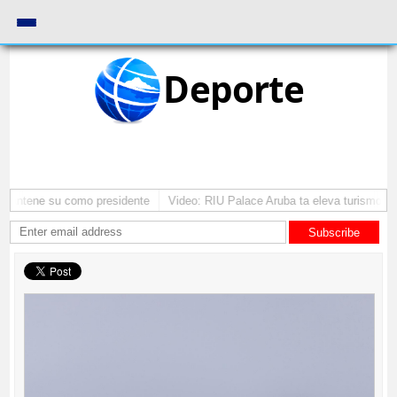
Deporte
 mantene su como presidente
Video: RIU Palace Aruba ta eleva turismo pr
Subscribe