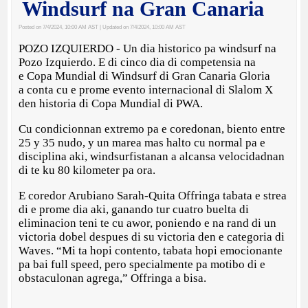
Windsurf na Gran Canaria
Posted on 7/4/2024, 10:00 AM AST
| Updated on 7/4/2024, 10:00 AM AST
POZO IZQUIERDO - Un dia historico pa windsurf na
Pozo Izquierdo. E di cinco dia di competensia na
e Copa Mundial di Windsurf di Gran Canaria Gloria
a conta cu e prome evento internacional di Slalom X
den historia di Copa Mundial di PWA.
Cu condicionnan extremo pa e coredonan, biento entre
25 y 35 nudo, y un marea mas halto cu normal pa e
disciplina aki, windsurfistanan a alcansa velocidadnan
di te ku 80 kilometer pa ora.
E coredor Arubiano Sarah-Quita Offringa tabata e strea
di e prome dia aki, ganando tur cuatro buelta di
eliminacion teni te cu awor, poniendo e na rand di un
victoria dobel despues di su victoria den e categoria di
Waves. “Mi ta hopi contento, tabata hopi emocionante
pa bai full speed, pero specialmente pa motibo di e
obstaculonan agrega,” Offringa a bisa.