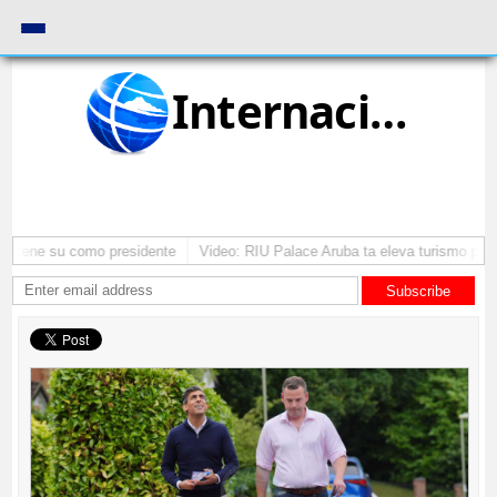
Internacional
mantene su como presidente
Video: RIU Palace Aruba ta eleva turismo pre
Subscribe