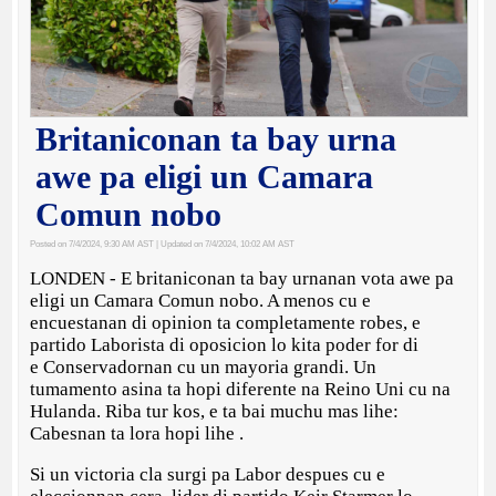
Britaniconan ta bay urna
awe pa eligi un Camara
Comun nobo
Posted on 7/4/2024, 9:30 AM AST
| Updated on 7/4/2024, 10:02 AM AST
LONDEN - E britaniconan ta bay urnanan vota awe pa
eligi un Camara Comun nobo. A menos cu e
encuestanan di opinion ta completamente robes, e
partido Laborista di oposicion lo kita poder for di
e Conservadornan cu un mayoria grandi. Un
tumamento asina ta hopi diferente na Reino Uni cu na
Hulanda. Riba tur kos, e ta bai muchu mas lihe:
Cabesnan ta lora hopi lihe .
Si un victoria cla surgi pa Labor despues cu e