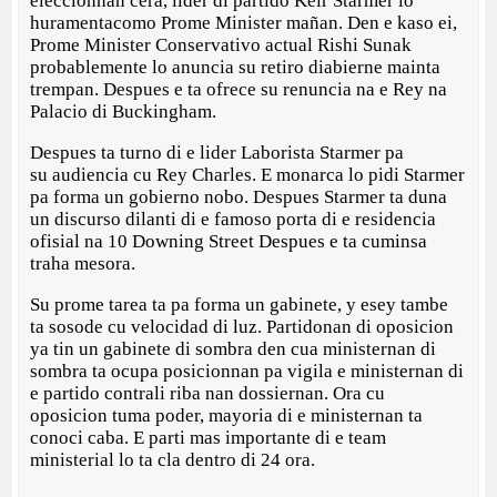
eleccionnan cera, lider di partido Keir Starmer lo
huramentacomo Prome Minister mañan. Den e kaso ei,
Prome Minister Conservativo actual Rishi Sunak
probablemente lo anuncia su retiro diabierne mainta
trempan. Despues e ta ofrece su renuncia na e Rey na
Palacio di Buckingham.
Despues ta turno di e lider Laborista Starmer pa
su audiencia cu Rey Charles. E monarca lo pidi Starmer
pa forma un gobierno nobo. Despues Starmer ta duna
un discurso dilanti di e famoso porta di e residencia
ofisial na 10 Downing Street Despues e ta cuminsa
traha mesora.
Su prome tarea ta pa forma un gabinete, y esey tambe
ta sosode cu velocidad di luz. Partidonan di oposicion
ya tin un gabinete di sombra den cua ministernan di
sombra ta ocupa posicionnan pa vigila e ministernan di
e partido contrali riba nan dossiernan. Ora cu
oposicion tuma poder, mayoria di e ministernan ta
conoci caba. E parti mas importante di e team
ministerial lo ta cla dentro di 24 ora.