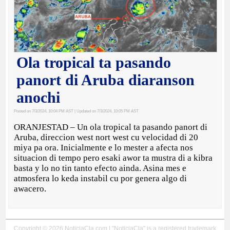
Ola tropical ta pasando
panort di Aruba diaranson
anochi
Posted on 7/3/2024, 10:04 PM AST
| Updated on 7/3/2024, 10:05 PM AST
ORANJESTAD – Un ola tropical ta pasando panort di
Aruba, direccion west nort west cu velocidad di 20
miya pa ora. Inicialmente e lo mester a afecta nos
situacion di tempo pero esaki awor ta mustra di a kibra
basta y lo no tin tanto efecto ainda. Asina mes e
atmosfera lo keda instabil cu por genera algo di
awacero.
Copyright © 2026 NoticiaCla.com | "NoticiaCla" is a registered trademark