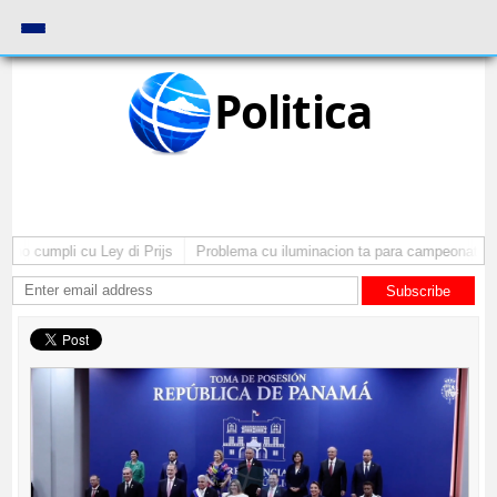
Politica
no cumpli cu Ley di Prijs
Problema cu iluminacion ta para campeonato di 
Subscribe