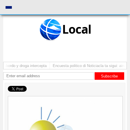
Local
 abordo y droga intercepta
Encuesta politico di Noticiacla ta sigui: ainda 
Subscribe