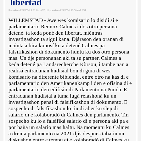
libertad
Posted on 6/28/2024, 9:41 AM AST
| Updated on 6/28/2024, 10:00 AM AST
WILLEMSTAD - Awe wes komisario lo disidí si e
parlamentario Rennox Calmes i dos otro persona
detené, ta keda poné den libertat, miéntras
investigashon ta sigui kana. Djárason den oranan di
mainta a bira konosí ku a detené Calmes pa
falsifikashon di dokumento huntu ku dos otro persona
mas. Un dje personanan aki ta su partner. Calmes a
keda detené pa Landsrecherche Kòrsou, i tambe nan a
realisá entradanan hudisial bou di guia di wes
komisario na diferente bibienda, entre otro na kas di e
parlamentario den Amerikanenkamp i den e ofisina di e
parlamentario den edifisio di Parlamento na Punda. E
entradanan hudisial a tuma lugá relashoná ku un
investigashon penal di falsifikashon di dokumento. E
sospecho di falsifikashon lo tin di aber ku slep di
salario di e kolaboradó di Calmes den parlamento. Tin
sospecho ku lo a falsifiká salario di e persona aki pa e
por haña un salario mas haltu. Na momentu ku Calmes
a drenta parlamento na 2021 djis despues tabatin un
diskushon entre e tempu ei e kolaboradó di Calmes ku