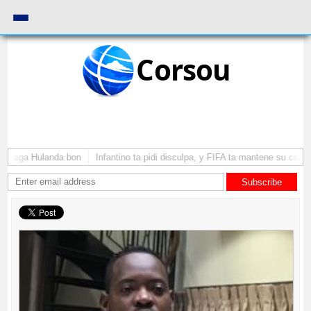
Corsou
a yega Hulanda bon
Infantino ta pidi disculpa, y FIFA ta mantene su como p
Subscribe