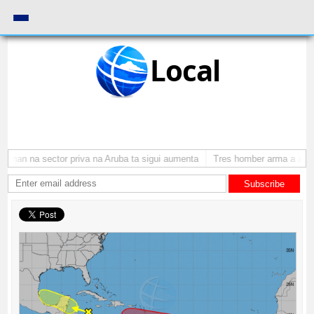
Local
onan na sector priva na Aruba ta sigui aumenta
Tres homber arma a atrac
Subscribe