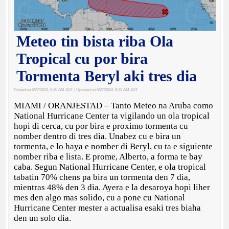
Meteo tin bista riba Ola
Tropical cu por bira
Tormenta Beryl aki tres dia
Posted on 6/27/2024, 9:20 AM AST
| Updated on 6/27/2024, 9:25 AM AST
MIAMI / ORANJESTAD – Tanto Meteo na Aruba como
National Hurricane Center ta vigilando un ola tropical
hopi di cerca, cu por bira e proximo tormenta cu
nomber dentro di tres dia. Unabez cu e bira un
tormenta, e lo haya e nomber di Beryl, cu ta e siguiente
nomber riba e lista. E prome, Alberto, a forma te bay
caba. Segun National Hurricane Center, e ola tropical
tabatin 70% chens pa bira un tormenta den 7 dia,
mientras 48% den 3 dia. Ayera e la desaroya hopi liher
mes den algo mas solido, cu a pone cu National
Hurricane Center mester a actualisa esaki tres biaha
den un solo dia.