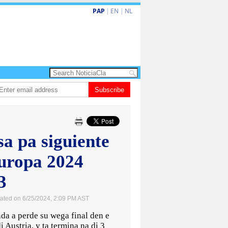
PAP
|
EN
|
NL
va turismo premium cu renobacion di US$106 miyon
Subscribe
Aruba ta perde 5-4 co
a pa siguiente
uropa 2024
3
ated on 6/25/2024, 2:09 PM AST
da a perde su wega final den e
 Austria, y ta termina na di 3