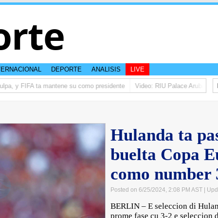
orte
TERNACIONAL
DEPORTE
ANALISIS
LIVE
lpa, y FIFA ta mantene su como presidente
Video: RIU Palace Aruba ta ele
Hulanda ta pas
buelta Copa E
como number 
Posted on 6/25/2024, 2:08 PM AST
| Upd
BERLIN – E seleccion di Hulan
prome fase cu 3-2 e seleccion di