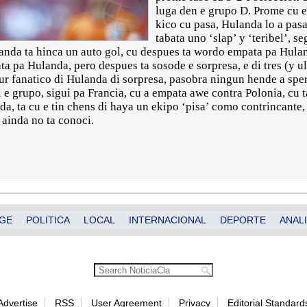
luga den e grupo D. Prome cu e 
kico cu pasa, Hulanda lo a pasa
tabata uno ‘slap’ y ‘teribel’, 
nda ta hinca un auto gol, cu despues ta wordo empata pa Hulan
a pa Hulanda, pero despues ta sosode e sorpresa, e di tres (y ul
ur fanatico di Hulanda di sorpresa, pasobra ningun hende a spera
 e grupo, sigui pa Francia, cu a empata awe contra Polonia, cu 
a, ta cu e tin chens di haya un ekipo ‘pisa’ como contrincante,
 ainda no ta conoci.
GE
POLITICA
LOCAL
INTERNACIONAL
DEPORTE
ANALI
Advertise
RSS
User Agreement
Privacy
Editorial Standard