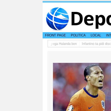
Dep
FRONT PAGE
POLITICA
LOCAL
IN
grupo di studiantenan di Aruba a yega Hulanda bon
Infantino ta pidi discu