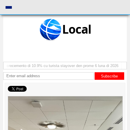
Local
a crecemento di 10.9% cu turista stayover den prome 6 luna di 2026
AAA: 
Subscribe