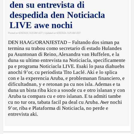
den su entrevista di
despedida den Noticiacla
LIVE awe nochi
Posted on 6/20/2024, 9:23 AM AST
| Updated on 6/20/2024, 9:25 AM AST
DEN HAAG/ORANJESTAD – Faltando dos siman pa
termina su trabou como secretario di estado Hulandes
pa Asuntonan di Reino, Alexandra van Huffelen, e la
duna su ultimo entrevista na Noticiacla, specificamente
pa e programa Noticiacla LIVE. Esaki lo pasa diahuebs
anochi 9’or, cu periodista Tito Laclé. Aki e lo splica
con e la experencia Aruba, e problemanan financiero, e
dificultadnan, y e retonan pa cu nos isla. Ademas e ta
duna un bista riba kico a sosode cu e otro islanan y con
Aruba ta compara cu e otro islanan. E ta admiti tambe
cu no tur ora, tabata facil pa deal cu Aruba. Awe nochi
9’or, riba e Plataforma di Noticiacla, no perde e
entrevista aki.