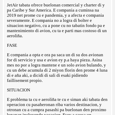
JetAir tabata ofrece buelonan comercial y charter di y
pa Caribe y Sur America. E compania a cuminsa na
2019 net prome cu e pandemia, y a afecta e compania
severamente. E compania no a logra di bolter e
situacion negativo, cu a pone cu no tabatin fondo pa e
mantenimiento di avion, cu ta e parti mas costoso di un
aeroliña.
FASE
E compania a opta e ora pa saca un di su dos avionan
for di servicio y usa e avion ey p.a haya pieza. Asina
mes no por a logra mantene e un solo avion bulando, y
cu un debe acumula di 2 miyon florin den prome 4 luna
di e aña aki, a dicidi di sali di esaki pidiendo
faillisement propio.
SITUACION
E problema ta cu e aeroliña te cu e siman aki tabata den
operacion cu pasaheronan riba varios destinacion, y
otronan cu a cumpra pasashi pa buelonan den proximo
lunanan incluyendo vacacion. Esey a causa un