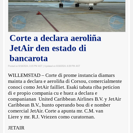
Corte a declara aeroliña
JetAir den estado di
bancarota
Posted on 6/18/2024, 3:15 PM AST
| Updated on 6/18/2024, 8:39 PM AST
WILLEMSTAD – Corte di prome instancia diamars
mainta a declara e aeroliña di Corsou, comercialmente
conoci como JetAir failliet. Esaki tabata riba peticion
di e propio compania cu e huez a declara e
companianan United Caribbean Airlines B.V. y JetAir
Caribbean B.V., hunto operando bou di e nomber
comercial JetAir. Corte a apunta mr. C.M. van
Liere y mr. R.J. Vriezen como curatornan.
JETAIR