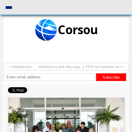
Corsou
 yega Hulanda bon
Infantino ta pidi disculpa, y FIFA ta mantene su como pr
Subscribe