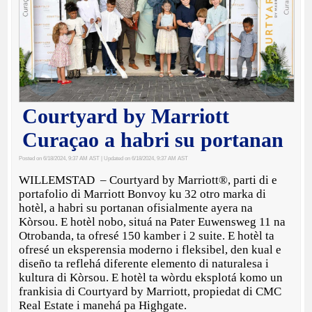
Courtyard by Marriott
Curaçao a habri su portanan
Posted on 6/18/2024, 9:37 AM AST
| Updated on 6/18/2024, 9:37 AM AST
WILLEMSTAD – Courtyard by Marriott®, parti di e
portafolio di Marriott Bonvoy ku 32 otro marka di
hotèl, a habri su portanan ofisialmente ayera na
Kòrsou. E hotèl nobo, situá na Pater Euwensweg 11 na
Otrobanda, ta ofresé 150 kamber i 2 suite. E hotèl ta
ofresé un eksperensia moderno i fleksibel, den kual e
diseño ta reflehá diferente elemento di naturalesa i
kultura di Kòrsou. E hotèl ta wòrdu eksplotá komo un
frankisia di Courtyard by Marriott, propiedat di CMC
Real Estate i manehá pa Highgate.