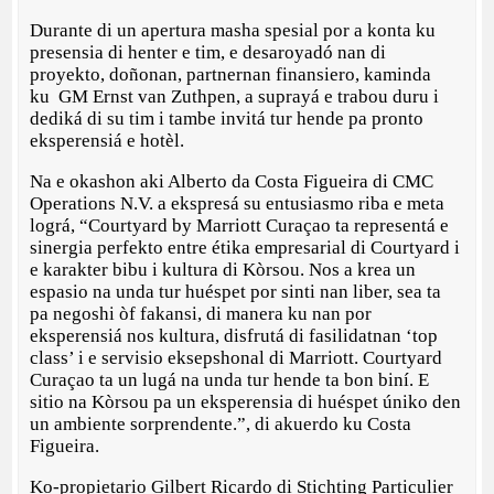
Durante di un apertura masha spesial por a konta ku
presensia di henter e tim, e desaroyadó nan di
proyekto, doñonan, partnernan finansiero, kaminda
ku GM Ernst van Zuthpen, a suprayá e trabou duru i
dediká di su tim i tambe invitá tur hende pa pronto
eksperensiá e hotèl.
Na e okashon aki Alberto da Costa Figueira di CMC
Operations N.V. a ekspresá su entusiasmo riba e meta
lográ, “Courtyard by Marriott Curaçao ta representá e
sinergia perfekto entre étika empresarial di Courtyard i
e karakter bibu i kultura di Kòrsou. Nos a krea un
espasio na unda tur huéspet por sinti nan liber, sea ta
pa negoshi òf fakansi, di manera ku nan por
eksperensiá nos kultura, disfrutá di fasilidatnan ‘top
class’ i e servisio eksepshonal di Marriott. Courtyard
Curaçao ta un lugá na unda tur hende ta bon biní. E
sitio na Kòrsou pa un eksperensia di huéspet úniko den
un ambiente sorprendente.”, di akuerdo ku Costa
Figueira.
Ko-propietario Gilbert Ricardo di Stichting Particulier