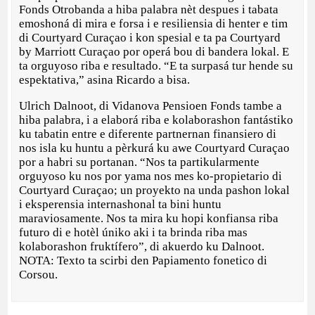
Fonds Otrobanda a hiba palabra nèt despues i tabata
emoshoná di mira e forsa i e resiliensia di henter e tim
di Courtyard Curaçao i kon spesial e ta pa Courtyard
by Marriott Curaçao por operá bou di bandera lokal. E
ta orguyoso riba e resultado. “E ta surpasá tur hende su
espektativa,” asina Ricardo a bisa.
Ulrich Dalnoot, di Vidanova Pensioen Fonds tambe a
hiba palabra, i a elaborá riba e kolaborashon fantástiko
ku tabatin entre e diferente partnernan finansiero di
nos isla ku huntu a pèrkurá ku awe Courtyard Curaçao
por a habri su portanan. “Nos ta partikularmente
orguyoso ku nos por yama nos mes ko-propietario di
Courtyard Curaçao; un proyekto na unda pashon lokal
i eksperensia internashonal ta bini huntu
maraviosamente. Nos ta mira ku hopi konfiansa riba
futuro di e hotèl úniko aki i ta brinda riba mas
kolaborashon fruktífero”, di akuerdo ku Dalnoot.
NOTA: Texto ta scirbi den Papiamento fonetico di
Corsou.