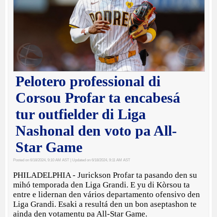
Pelotero professional di
Corsou Profar ta encabesá
tur outfielder di Liga
Nashonal den voto pa All-
Star Game
Posted on 6/18/2024, 9:10 AM AST
| Updated on 6/18/2024, 9:11 AM AST
PHILADELPHIA - Jurickson Profar ta pasando den su
mihó temporada den Liga Grandi. E yu di Kòrsou ta
entre e lidernan den vários departamento ofensivo den
Liga Grandi. Esaki a resultá den un bon aseptashon te
ainda den votamentu pa All-Star Game.