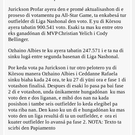
Jurickson Profar ayera den e promé aktualisashon di e
proseso di votamentu pa All-Star Game, ta enkabesá tur
outfielder di Liga Nashonal den voto. E yu di Kòrsou
ayera tabatin 900.541 voto. Esaki ta mas ku entre otro
eks ganadónan di MVP Christian Yelich i Cody
Bellinger.
Ozhaino Albies te ku ayera tabatin 247.571 i e ta na di
sinku lugá entre segunda basenan di Liga Nashonal.
Por keda vota pa Jurickson i tur otro pelotero yu di
Kòrsou manera Ozhaino Albies i Ceddanne Rafaela
sinku biaha kada 24 ora, te ku 27 di yüni ora e fase 1 di
votashon finalisá. Despues di esaki lo pasa pa bai fase
2 di e votashon, unda únikamente hungadónan ku mas
voto den e dos liganan, e mihó dos nan na kada
posishon i tambe seis outfielder lo keda elegibel pa
vota riba nan. Den kaso ku un di e hungadónan ku mas
voto den un liga resultá di ta un outfielder, e ora ei
kuater outfielder lo avansá pa fase 2. NOTA: Texto ta
scirbi den Papiamento