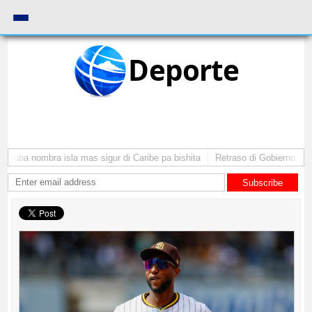
Deporte
Aruba nombra isla mas sigur di Caribe pa bishita
Retraso di Gobierno ta po
Subscribe