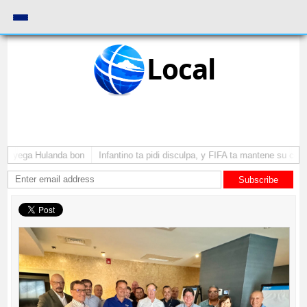
Local
 a yega Hulanda bon
Infantino ta pidi disculpa, y FIFA ta mantene su como
Subscribe