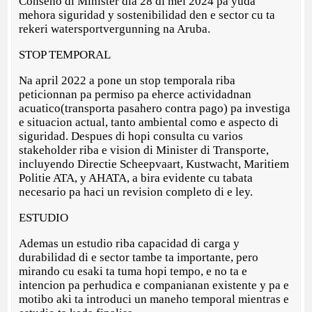
Conseho di Minister dia 28 di mei 2024 pa yuda
mehora siguridad y sostenibilidad den e sector cu ta
rekeri watersportvergunning na Aruba.
STOP TEMPORAL
Na april 2022 a pone un stop temporala riba
peticionnan pa permiso pa eherce actividadnan
acuatico(transporta pasahero contra pago) pa investiga
e situacion actual, tanto ambiental como e aspecto di
siguridad. Despues di hopi consulta cu varios
stakeholder riba e vision di Minister di Transporte,
incluyendo Directie Scheepvaart, Kustwacht, Maritiem
Politie ATA, y AHATA, a bira evidente cu tabata
necesario pa haci un revision completo di e ley.
ESTUDIO
Ademas un estudio riba capacidad di carga y
durabilidad di e sector tambe ta importante, pero
mirando cu esaki ta tuma hopi tempo, e no ta e
intencion pa perhudica e companianan existente y pa e
motibo aki ta introduci un maneho temporal mientras e