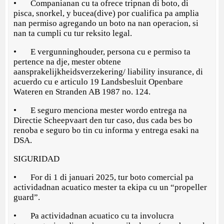
• Companianan cu ta ofrece tripnan di boto, di
pisca, snorkel, y bucea(dive) por cualifica pa amplia
nan permiso agregando un boto na nan operacion, si
nan ta cumpli cu tur reksito legal.
• E vergunninghouder, persona cu e permiso ta
pertence na dje, mester obtene
aansprakelijkheidsverzekering/ liability insurance, di
acuerdo cu e articulo 19 Landsbesluit Openbare
Wateren en Stranden AB 1987 no. 124.
• E seguro menciona mester wordo entrega na
Directie Scheepvaart den tur caso, dus cada bes bo
renoba e seguro bo tin cu informa y entrega esaki na
DSA.
SIGURIDAD
• For di 1 di januari 2025, tur boto comercial pa
actividadnan acuatico mester ta ekipa cu un “propeller
guard”.
• Pa actividadnan acuatico cu ta involucra