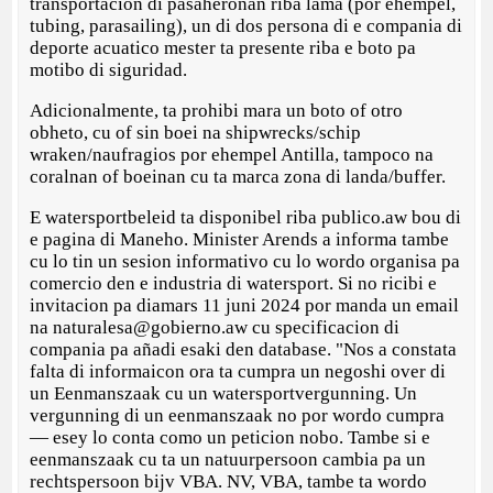
transportacion di pasaheronan riba lama (por ehempel,
tubing, parasailing), un di dos persona di e compania di
deporte acuatico mester ta presente riba e boto pa
motibo di siguridad.
Adicionalmente, ta prohibi mara un boto of otro
obheto, cu of sin boei na shipwrecks/schip
wraken/naufragios por ehempel Antilla, tampoco na
coralnan of boeinan cu ta marca zona di landa/buffer.
E watersportbeleid ta disponibel riba publico.aw bou di
e pagina di Maneho. Minister Arends a informa tambe
cu lo tin un sesion informativo cu lo wordo organisa pa
comercio den e industria di watersport. Si no ricibi e
invitacion pa diamars 11 juni 2024 por manda un email
na naturalesa@gobierno.aw cu specificacion di
compania pa añadi esaki den database. "Nos a constata
falta di informaicon ora ta cumpra un negoshi over di
un Eenmanszaak cu un watersportvergunning. Un
vergunning di un eenmanszaak no por wordo cumpra
— esey lo conta como un peticion nobo. Tambe si e
eenmanszaak cu ta un natuurpersoon cambia pa un
rechtspersoon bijv VBA. NV, VBA, tambe ta wordo